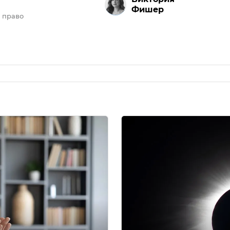
Фишер
 право