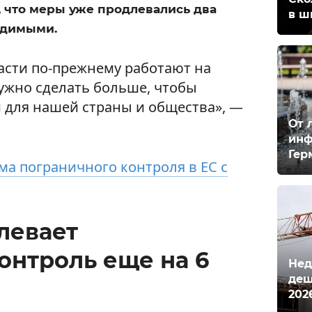
 что меры уже продлевались два
в ш
одимыми.
ласти по-прежнему работают на
ужно сделать больше, чтобы
й для нашей страны и общества», —
От 
инф
Гер
ма пограничного контроля в ЕС с
левает
онтроль еще на 6
Нед
деш
202