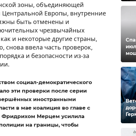
нской зоны, объединяющей
и Центральной Европы, внутренние
лжны быть отменены и
ключительных чрезвычайных
 как и некоторые другие страны,
Спа
, снова ввела часть проверок,
июл
мош
порядка и безопасности из-за
ии.
ством социал-демократического
ало эти проверки после серии
овершённых иностранными
Вет
дор
асти в мае коалиция во главе с
Гер
 Фридрихом Мерцем усилила
полиции на границы, чтобы