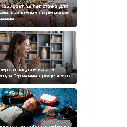
 набирает 45 лет стажа для
сии: сравнение по регионам
мании
перт: в августе искать
оту в Германии проще всего
лько стоит собрать ребенка