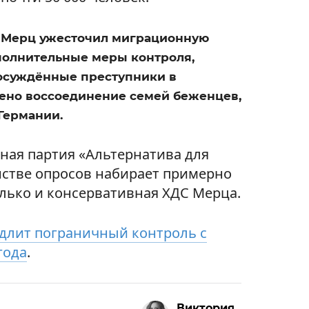
и Мерц ужесточил миграционную
полнительные меры контроля,
осуждённые преступники в
нено воссоединение семей беженцев,
Германии.
ая партия «Альтернатива для
нстве опросов набирает примерно
олько и консервативная ХДС Мерца.
длит пограничный контроль с
года
.
Виктория