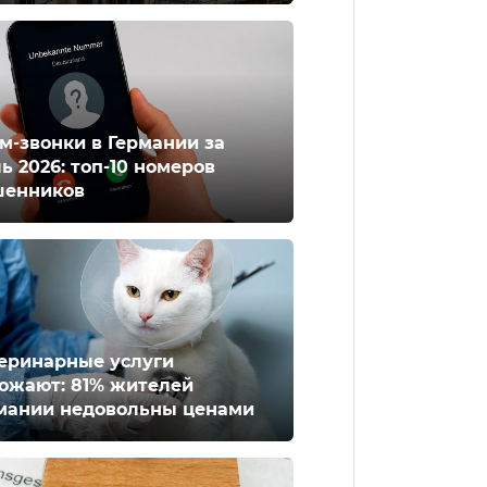
м-звонки в Германии за
ь 2026: топ-10 номеров
енников
еринарные услуги
ожают: 81% жителей
мании недовольны ценами