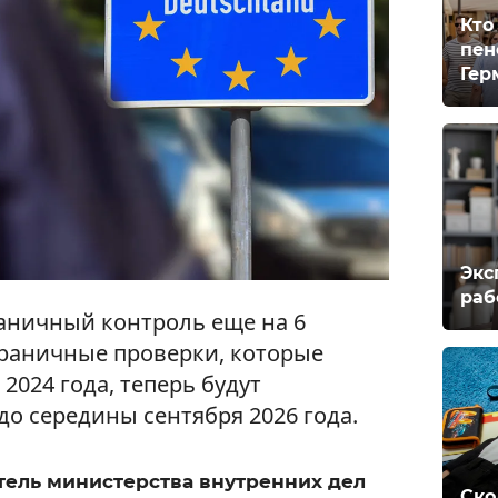
Кто
пен
Гер
Экс
раб
аничный контроль еще на 6
раничные проверки, которые
2024 года, теперь будут
о середины сентября 2026 года.
тель министерства внутренних дел
Ско