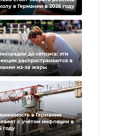
колу в Германии в 2026 году
лихорадки до сепсиса: эти
екции распространяются в
мании из-за жары
вижимость в Германии
евеет с учётом инфляции в
6 году