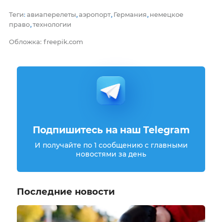
Теги
авиаперелеты
аэропорт
Германия
немецкое
:
,
,
,
право
технологии
,
Обложка: freepik.com
Подпишитесь на наш Telegram
И получайте по 1 сообщению с главными
новостями за день
Последние новости