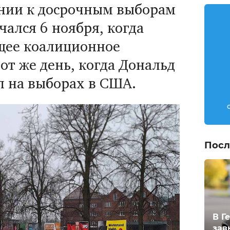
нии к досрочным выборам
чался 6 ноября, когда
щее коалиционное
от же день, когда Дональд
л на выборах в США.
Посл
В Г
зав