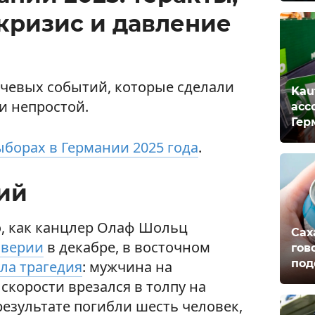
кризис и давление
чевых событий, которые сделали
Kau
и непростой.
асс
Гер
ыборах в Германии 2025 года
.
ий
о, как канцлер Олаф Шольц
Сах
оверии
в декабре, в восточном
гов
под
ла трагедия
: мужчина на
скорости врезался в толпу на
езультате погибли шесть человек,