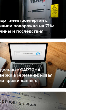
орт электроэнергии в
мании подорожал на 71%:
чины и последствия
дельные CAPTCHA-
верки в Германии: новая
ма кражи данных