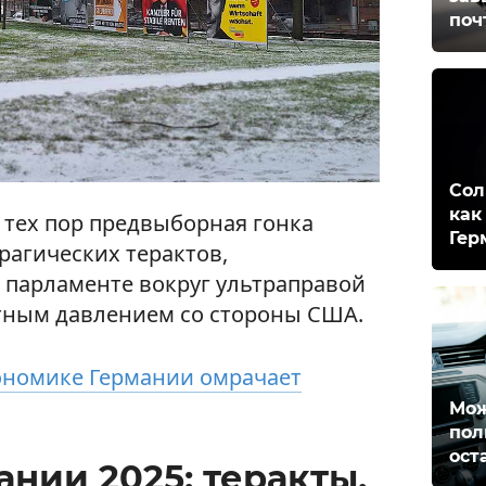
поч
Сол
как
 тех пор предвыборная гонка
Гер
рагических терактов,
парламенте вокруг ультраправой
тным давлением со стороны США.
ономике Германии омрачает
Мож
пол
ост
нии 2025: теракты,