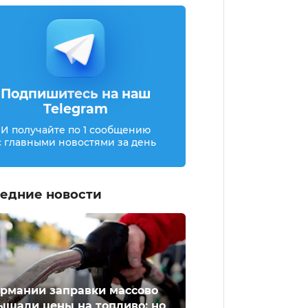
Подпишитесь на наш
Telegram
И получайте по 1 сообщению
с главными новостями за день
едние новости
ермании заправки массово
ышали цены на топливо: но