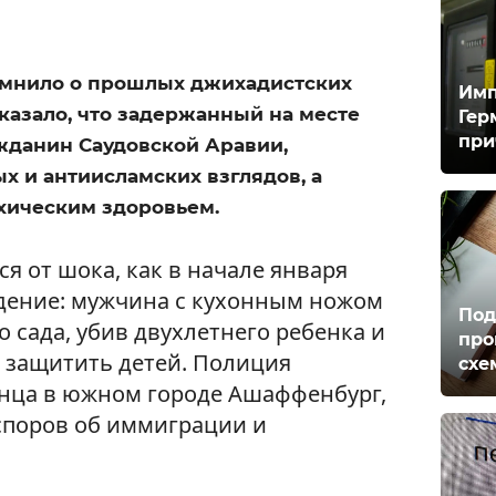
омнило о прошлых джихадистских
Имп
оказало, что задержанный на месте
Гер
при
жданин Саудовской Аравии,
х и антиисламских взглядов, а
хическим здоровьем.
ся от шока, как в начале января
дение: мужчина с кухонным ножом
Под
о сада, убив двухлетнего ребенка и
про
 защитить детей. Полиция
схе
анца в южном городе Ашаффенбург,
споров об иммиграции и