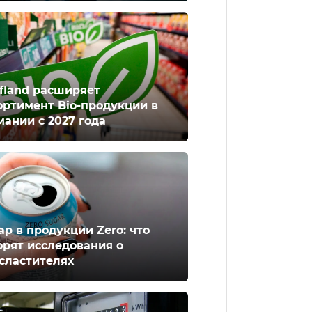
fland расширяет
ортимент Bio-продукции в
мании с 2027 года
ар в продукции Zero: что
орят исследования о
сластителях