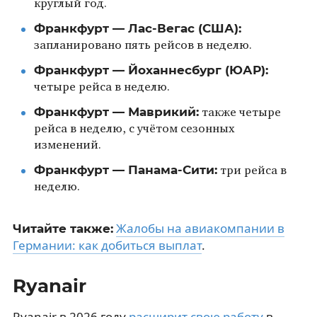
круглый год.
Франкфурт — Лас-Вегас (США):
запланировано пять рейсов в неделю.
Франкфурт — Йоханнесбург (ЮАР):
четыре рейса в неделю.
Франкфурт — Маврикий:
также четыре
рейса в неделю, с учётом сезонных
изменений.
Франкфурт — Панама-Сити:
три рейса в
неделю.
Жалобы на авиакомпании в
Читайте также:
Германии: как добиться выплат
.
Ryanair
Ryanair в 2026 году
расширит свою работу
в