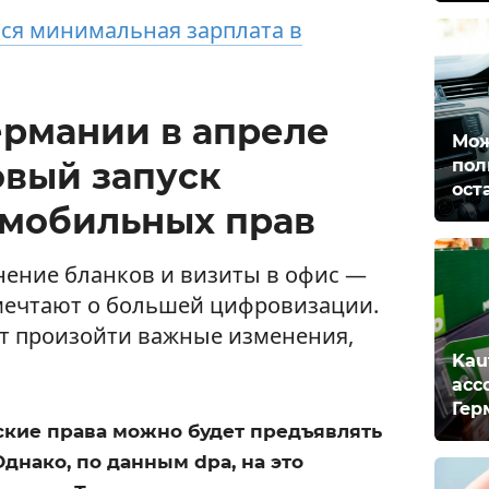
ся минимальная зарплата в
ермании в апреле
Мож
пол
товый запуск
ост
мобильных прав
нение бланков и визиты в офис —
мечтают о большей цифровизации.
ут произойти важные изменения,
Kau
асс
Гер
ские права можно будет предъявлять
днако, по данным dpa, на это