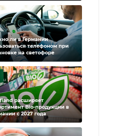
но ли в Германии
ьзоваться телефоном при
ановке на светофоре
fland расширяет
ортимент Bio-продукции в
мании с 2027 года