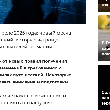
пен
реле 2025 года: новый месяц
ений, которые затронут
В Г
их жителей Германии.
зав
поч
— от новых правил получения
зменений в требованиях к
вилах путешествий. Некоторые
вать внимания и подготовки.
Сол
 самые важные изменения и
как
повлиять на вашу жизнь.
Гер