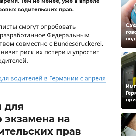
время. Тем не менее, уже в апреле
ровых водительских прав.
Сах
листы смогут опробовать
гов
 разработанное Федеральным
под
вом совместно с Bundesdruckerei.
низит риск их потери и упростит
одителей.
ля водителей в Германии с апреля
Имп
Гер
при
 для
 экзамена на
ительских прав