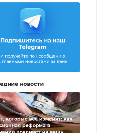
Подпишитесь на наш
Telegram
И получайте по 1 сообщению
с главными новостями за день
едние новости
ет, которые всё изменят: как
сионная реформа в
мании повлияет на вашу