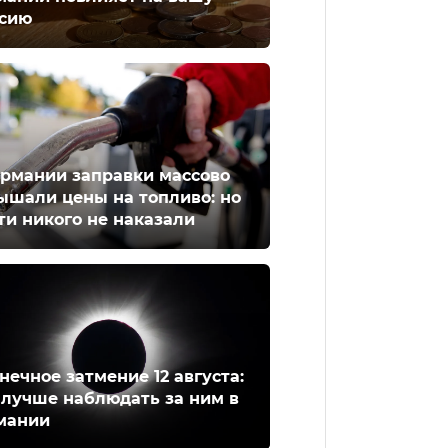
сию
ермании заправки массово
ышали цены на топливо: но
ти никого не наказали
нечное затмение 12 августа:
 лучше наблюдать за ним в
мании