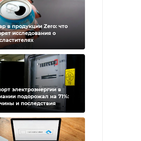
ар в продукции Zero: что
орят исследования о
сластителях
орт электроэнергии в
мании подорожал на 71%:
чины и последствия