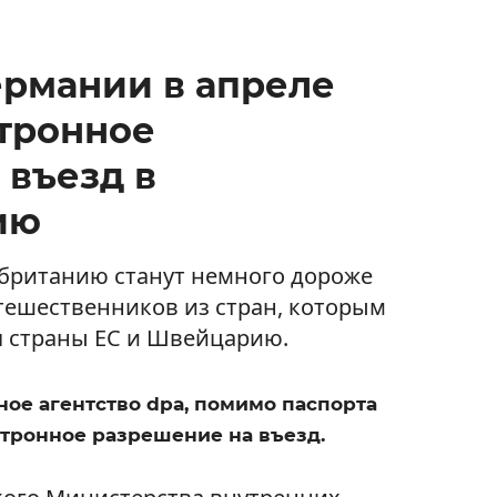
ермании в апреле
ктронное
 въезд в
ию
обританию станут немного дороже
утешественников из стран, которым
ая страны ЕС и Швейцарию.
ое агентство dpa, помимо паспорта
ктронное разрешение на въезд.