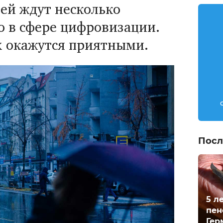
лей ждут несколько
о в сфере цифровизации.
х окажутся приятными.
Посл
5 л
пен
Гер