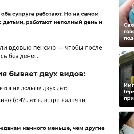
 оба супруга работают. Но на самом
 детьми, работают неполный день и
Сах
гов
под
али вдовью пенсию — чтобы после
сь без денег.
ия бывает двух видов:
Имп
тся не дольше двух лет;
Гер
при
но (с 47 лет или при наличии
ажданам намного меньше, чем другие