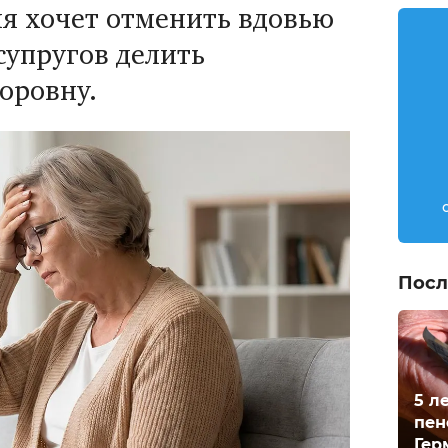
я хочет отменить вдовью
супругов делить
оровну.
Посл
5 л
пен
Гер