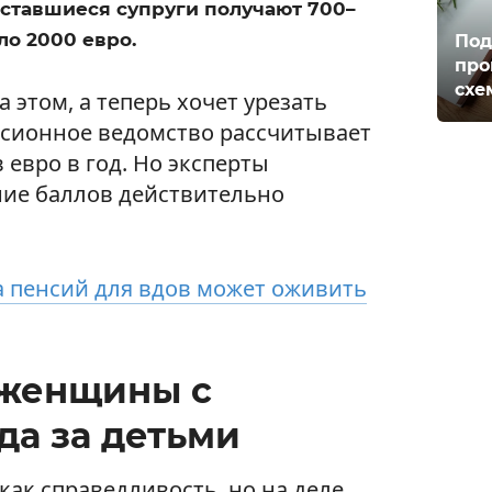
оставшиеся супруги получают 700–
ло 2000 евро.
Под
про
схе
 этом, а теперь хочет урезать
нсионное ведомство рассчитывает
евро в год. Но эксперты
ние баллов действительно
 пенсий для вдов может оживить
 женщины с
да за детьми
как справедливость, но на деле