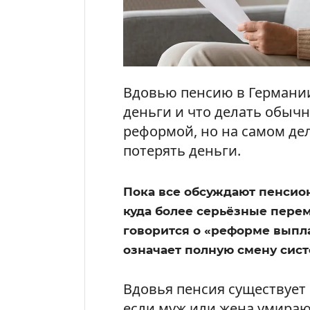
Вдовью пенсию в Германии
деньги и что делать обыч
реформой, но на самом де
потерять деньги.
Пока все обсуждают пенсион
куда более серьёзные пере
говорится о «реформе выпла
означает полную смену сис
Вдовья пенсия существует в
если муж или жена умираю