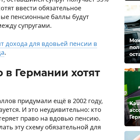
хотят ввести обязательное
ные пенсионные баллы будут
между супругами.
Мож
 дохода для вдовьей пенсии в
пол
да
.
ост
 в Германии хотят
ллов придумали ещё в 2002 году,
Kau
зуется. И это неудивительно: кто
асс
Гер
теряет право на вдовью пенсию.
лать эту схему обязательной для