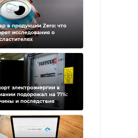
ар в продукции Zero: что
орят исследования о
сластителях
орт электроэнергии в
мании подорожал на 71%:
чины и последствия