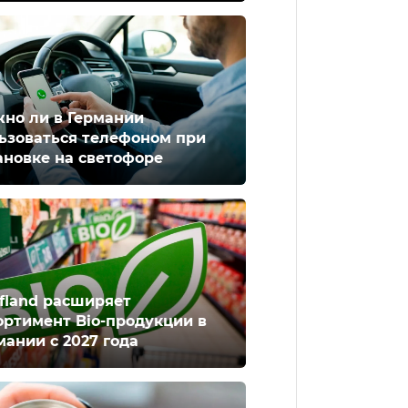
но ли в Германии
ьзоваться телефоном при
ановке на светофоре
fland расширяет
ортимент Bio-продукции в
мании с 2027 года