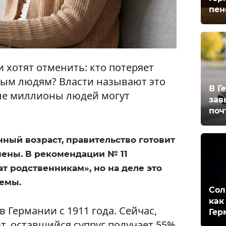
пен
 хотят отменить: кто потеряет
ным людям? Власти называют это
В Г
ле миллионы людей могут
зав
поч
ный возраст, правительство готовит
мены. В рекомендации № 11
т родственникам», но на деле это
темы.
Сол
как
 Германии с 1911 года. Сейчас,
Гер
т, оставшийся супруг получает 55%