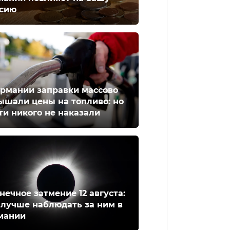
сию
ермании заправки массово
ышали цены на топливо: но
ти никого не наказали
нечное затмение 12 августа:
 лучше наблюдать за ним в
мании