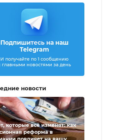
Подпишитесь на наш
Telegram
И получайте по 1 сообщению
с главными новостями за день
едние новости
ет, которые всё изменят: как
сионная реформа в
мании повлияет на вашу