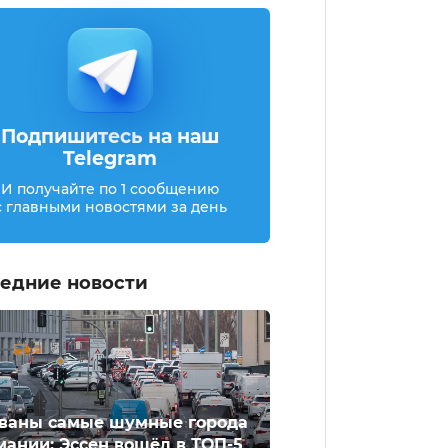
Подпишитесь на наш
Telegram
И получайте по 1 сообщению
с главными новостями за день
едние новости
ваны самые шумные города
мании: Эссен вошёл в ТОП-5