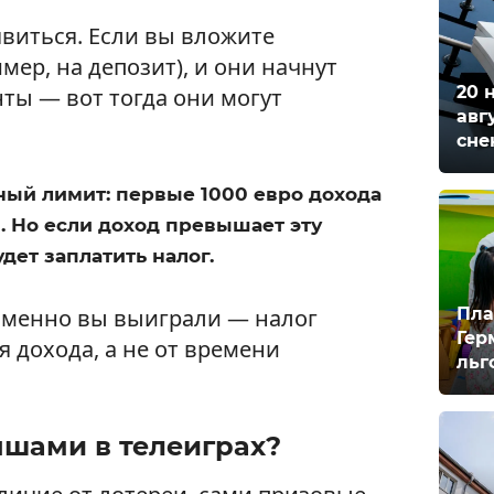
явиться. Если вы вложите
ер, на депозит), и они начнут
20 
ты — вот тогда они могут
авг
сне
ный лимит: первые 1000 евро дохода
м. Но если доход превышает эту
дет заплатить налог.
Пла
 именно вы выиграли — налог
Гер
я дохода, а не от времени
льг
ышами в телеиграх?