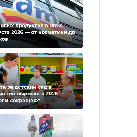
новых продуктов в dm с
уста 2026 — от косметики до
ков
та за детский сад в
мании выросла в 2026 —
оты сокращают