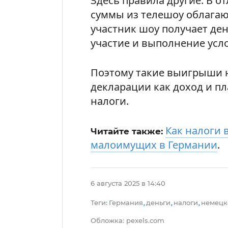
Здесь правила другие. В о
суммы из телешоу облагают
участник шоу получает день
участие и выполнение усл
Поэтому такие выигрыши 
декларации как доход и п
налоги.
Как налоги 
Читайте также:
малоимущих в Германии
.
6 августа 2025 в 14:40
Теги
Германия
деньги
налоги
немецк
:
,
,
,
Обложка: pexels.com