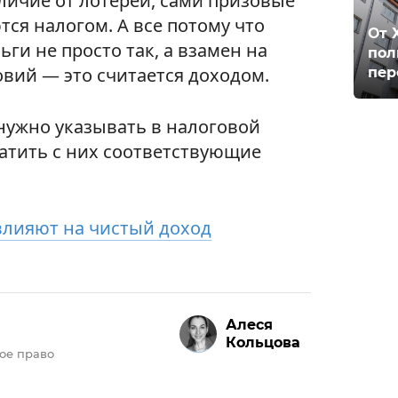
тличие от лотереи, сами призовые
ся налогом. А все потому что
От 
ги не просто так, а взамен на
пол
овий — это считается доходом.
пер
нужно указывать в налоговой
латить с них соответствующие
влияют на чистый доход
Алеся
Кольцова
ое право