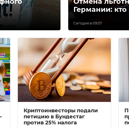
ифного
Отмена льготн
Германии: кто
Сегодня в 09:57
Криптоинвесторы подали
П
—
петицию в Бундестаг
п
против 25% налога
п