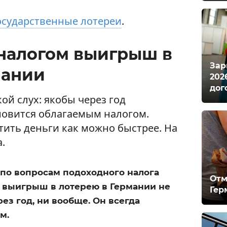
осударственные лотереи
.
 налогом выигрыш в
Зар
мании
202
дог
й слух: якобы через год
овится облагаемым налогом.
тить деньги как можно быстрее. На
.
по вопросам подоходного налога
Отм
бе выигрыш в лотерею в Германии не
Гер
ез год, ни вообще. Он всегда
м.