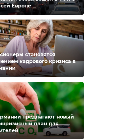
всей Европе
сионеры становятся
ением кадрового кризиса в
мании
ермании предлагают новый
икризисный план для
ителей