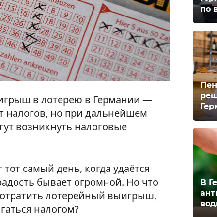
по 
Пен
реш
игрыш в лотерею в Германии —
Гер
 налогов, но при дальнейшем
гут возникнуть налоговые
 тот самый день, когда удаётся
радость бывает огромной. Но что
В Г
ант
потратить лотерейный выигрыш,
вод
агаться налогом?