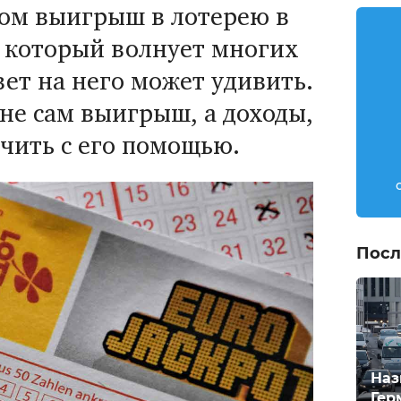
гом выигрыш в лотерею в
 который волнует многих
вет на него может удивить.
не сам выигрыш, а доходы,
чить с его помощью.
Посл
Наз
Гер