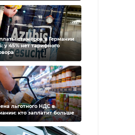
платы стажёров в Германии
6: у 45% нет тарифного
овора
ена льготного НДС в
мании: кто заплатит больше