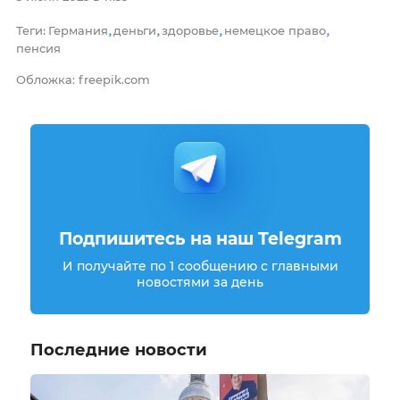
Теги
Германия
деньги
здоровье
немецкое право
:
,
,
,
,
пенсия
Обложка: freepik.com
Подпишитесь на наш Telegram
И получайте по 1 сообщению с главными
новостями за день
Последние новости