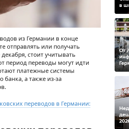
в ш
водов из Германии в конце
те отправлять или получать
От 
 декабря, стоит учитывать
инф
от период переводы могут идти
Гер
ботают платежные системы
 банка, а также из-за
в.
ковских переводов в Германии:
Нед
деш
202