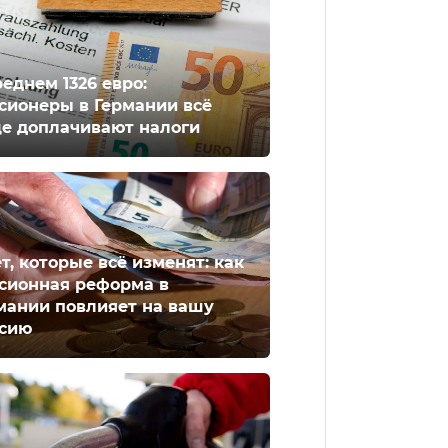
реднем 1326 евро:
сионеры в Германии всё
е доплачивают налоги
ет, которые всё изменят: как
сионная реформа в
мании повлияет на вашу
сию