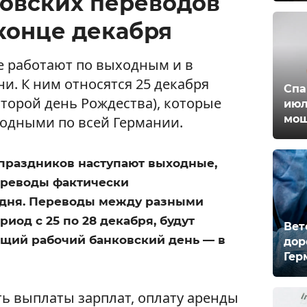
овских переводов
 конце декабря
е работают по выходным и в
и. К ним относятся 25 декабря
Спа
(второй день Рождества), которые
июл
мош
одными по всей Германии.
 праздников наступают выходные,
реводы фактически
 дня. Переводы между разными
иод с 25 по 28 декабря, будут
Вет
ющий рабочий банковский день — в
дор
Гер
ть выплаты зарплат, оплату аренды