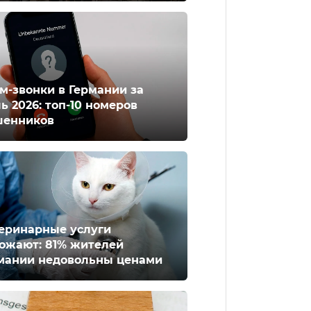
м-звонки в Германии за
ь 2026: топ-10 номеров
енников
еринарные услуги
ожают: 81% жителей
мании недовольны ценами