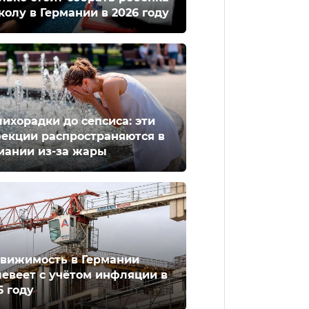
колу в Германии в 2026 году
лихорадки до сепсиса: эти
екции распространяются в
мании из-за жары
вижимость в Германии
евеет с учётом инфляции в
6 году