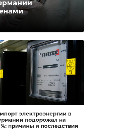
Германии
енами
мпорт электроэнергии в
ермании подорожал на
1%: причины и последствия