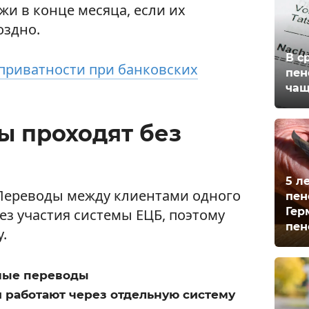
жи в конце месяца, если их
оздно.
В с
приватности при банковских
пен
чащ
ы проходят без
5 л
 Переводы между клиентами одного
пен
Гер
без участия системы ЕЦБ, поэтому
пен
.
ные переводы
ни работают через отдельную систему