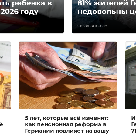
ать ребенка в
81% жителей 
2026 году
недовольны ц
Сегодня в 08:18
5 лет, которые всё изменят:
И
ё
как пенсионная реформа в
Г
Германии повлияет на вашу
7