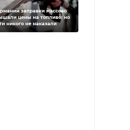
ермании заправки массово
ышали цены на топливо: но
ти никого не наказали