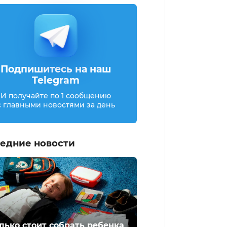
Подпишитесь на наш
Telegram
И получайте по 1 сообщению
с главными новостями за день
едние новости
лько стоит собрать ребенка