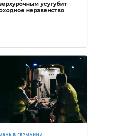
верхурочным усугубит
оходное неравенство
ИЗНЬ В ГЕРМАНИИ