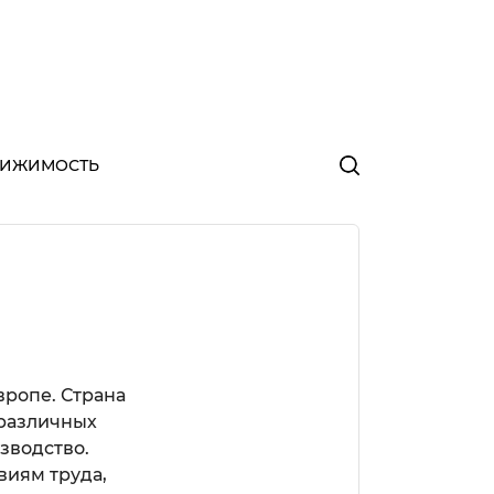
ВИЖИМОСТЬ
вропе. Страна
 различных
зводство.
виям труда,