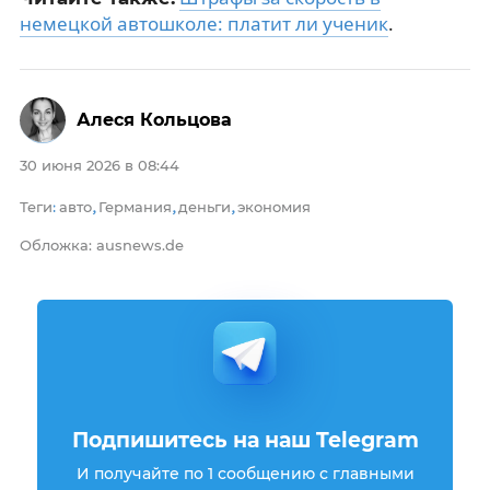
немецкой автошколе: платит ли ученик
.
Алеся Кольцова
30 июня 2026 в 08:44
Теги
авто
Германия
деньги
экономия
:
,
,
,
Обложка: ausnews.de
Подпишитесь на наш Telegram
И получайте по 1 сообщению с главными