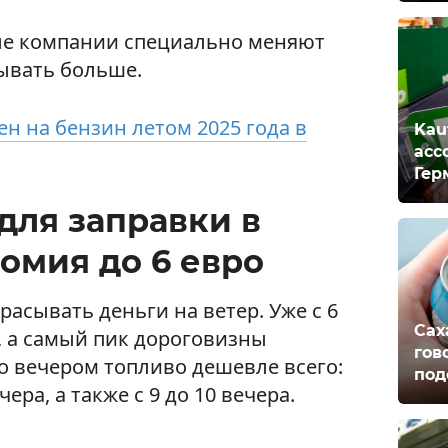
ые компании специально меняют
ывать больше.
н на бензин летом 2025 года в
Kau
асс
Гер
для заправки в
омия до 6 евро
асывать деньги на ветер. Уже с 6
Сах
, а самый пик дороговизны
гов
ато вечером топливо дешевле всего:
под
ера, а также с 9 до 10 вечера.