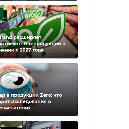
fland расширяет
ортимент Bio-продукции в
мании с 2027 года
ар в продукции Zero: что
орят исследования о
сластителях