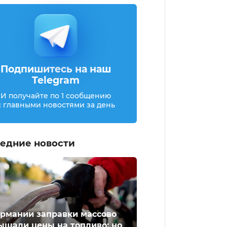
Подпишитесь на наш
Telegram
И получайте по 1 сообщению
с главными новостями за день
едние новости
ермании заправки массово
ышали цены на топливо: но