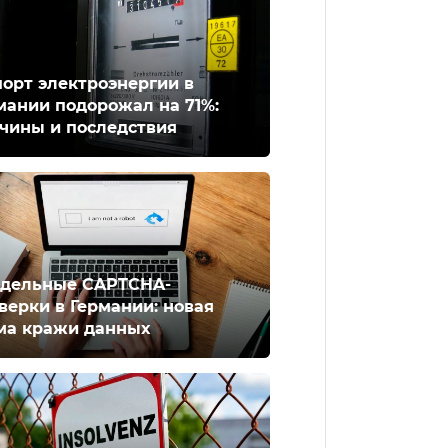
орт электроэнергии в
мании подорожал на 71%:
чины и последствия
дельные CAPTCHA-
верки в Германии: новая
ма кражи данных