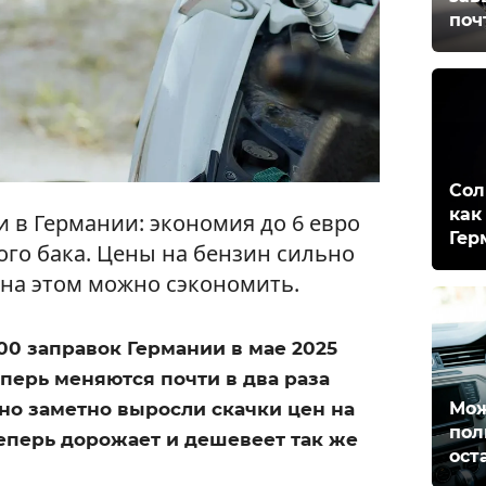
поч
Сол
как
 в Германии: экономия до 6 евро
Гер
ого бака. Цены на бензин сильно
 на этом можно сэкономить.
00 заправок Германии в мае 2025
еперь меняются почти в два раза
Мож
нно заметно выросли скачки цен на
пол
теперь дорожает и дешевеет так же
ост