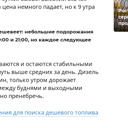
 цена немного падает, но к 9 утра
Рос
сер
про
дешевеет: небольшие подорожания
 19:00 и 21:00, но каждое следующее
ваются и остаются стабильными
 чуть выше средних за день. Дизель
зин, только утром дорожает
 между буднями и выходными
но пренебречь.
ния для поиска дешевого топлива