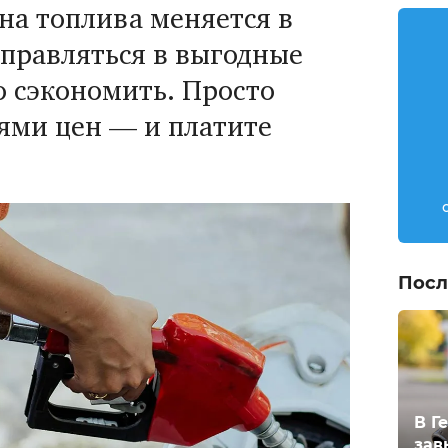
на топлива меняется в
аправляться в выгодные
о сэкономить. Просто
иями цен — и платите
Посл
В Г
зав