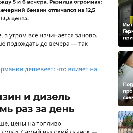
ду 5 и 6 вечера. Разница огромная:
вечерний бензин отличался на 12,5
13,3 цента.
Имп
Гер
, а утром всё начинается заново.
при
чше подождать до вечера — так
ермании дешевеет: что влияет на
Под
про
нзин и дизель
схе
ь раз за день
ьше, цены на топливо
в сутки. Самый высокий скачок —