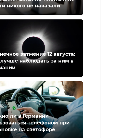
ти никого не наказали
нечное затмение 12 августа:
 лучше наблюдать за ним в
мании
но ли в Германии
ьзоваться телефоном при
ановке на светофоре