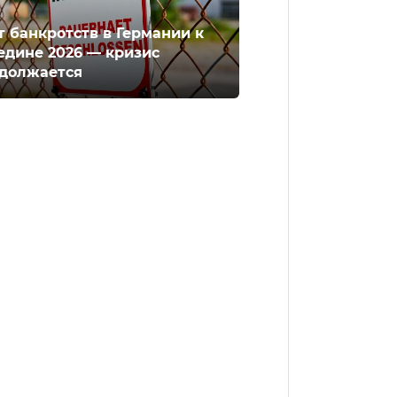
т банкротств в Германии к
едине 2026 — кризис
должается