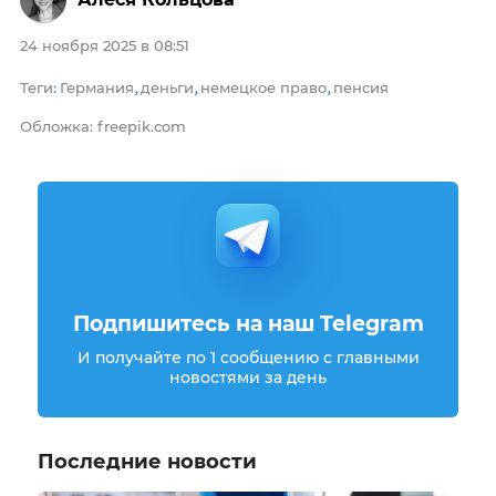
24 ноября 2025 в 08:51
Теги
Германия
деньги
немецкое право
пенсия
:
,
,
,
Обложка: freepik.com
Подпишитесь на наш Telegram
И получайте по 1 сообщению с главными
новостями за день
Последние новости