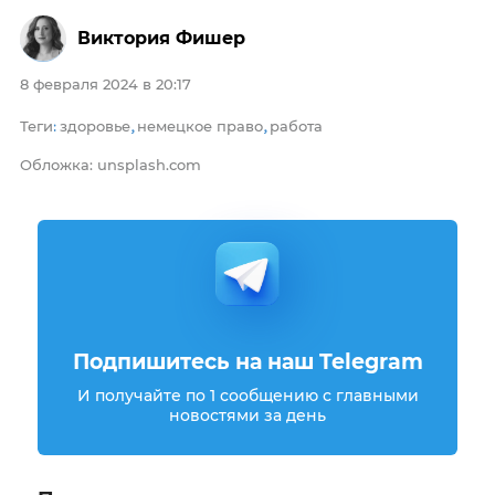
Виктория Фишер
8 февраля 2024 в 20:17
Теги
здоровье
немецкое право
работа
:
,
,
Обложка: unsplash.com
Подпишитесь на наш Telegram
И получайте по 1 сообщению с главными
новостями за день