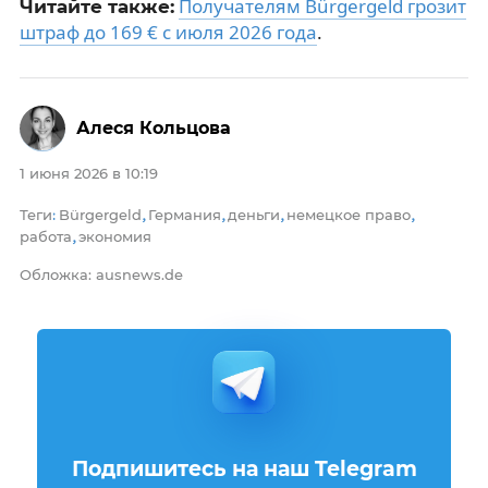
Получателям Bürgergeld грозит
Читайте также:
штраф до 169 € с июля 2026 года
.
Алеся Кольцова
1 июня 2026 в 10:19
Теги
Bürgergeld
Германия
деньги
немецкое право
:
,
,
,
,
работа
экономия
,
Обложка: ausnews.de
Подпишитесь на наш Telegram