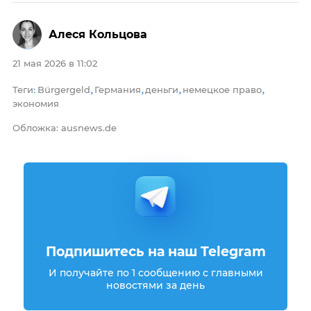
Алеся Кольцова
21 мая 2026 в 11:02
Теги
Bürgergeld
Германия
деньги
немецкое право
:
,
,
,
,
экономия
Обложка: ausnews.de
Подпишитесь на наш Telegram
И получайте по 1 сообщению с главными
новостями за день