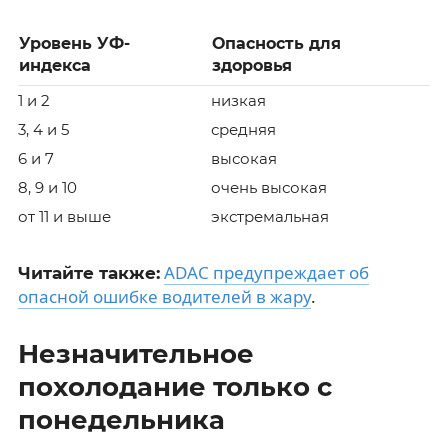
Уровень УФ-
Опасность для
индекса
здоровья
1 и 2
низкая
3, 4 и 5
средняя
6 и 7
высокая
8, 9 и 10
очень высокая
от 11 и выше
экстремальная
ADAC предупреждает об
Читайте также:
опасной ошибке водителей в жару
.
Незначительное
похолодание только с
понедельника