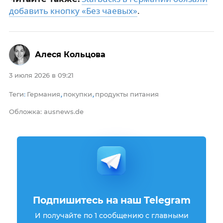
добавить кнопку «Без чаевых»
.
Алеся Кольцова
3 июля 2026 в 09:21
Теги
Германия
покупки
продукты питания
:
,
,
Обложка: ausnews.de
Подпишитесь на наш Telegram
И получайте по 1 сообщению с главными