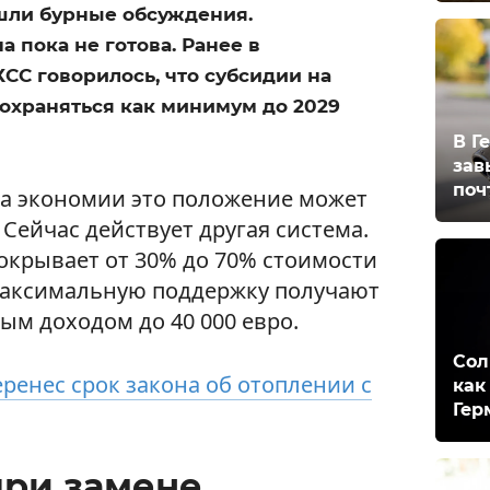
шли бурные обсуждения.
 пока не готова. Ранее в
СС говорилось, что субсидии на
охраняться как минимум до 2029
В Г
зав
поч
з-за экономии это положение может
Сейчас действует другая система.
покрывает от 30% до 70% стоимости
максимальную поддержку получают
ым доходом до 40 000 евро.
Сол
еренес срок закона об отоплении с
как
Гер
при замене