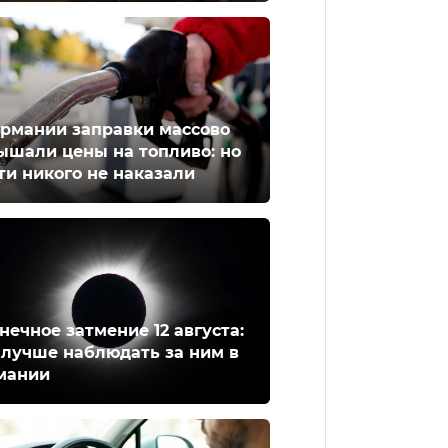
ермании заправки массово
ышали цены на топливо: но
ти никого не наказали
нечное затмение 12 августа:
 лучше наблюдать за ним в
мании