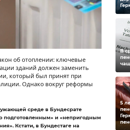
Гер
В с
пен
акон об отоплении: ключевые
чащ
зации зданий должен заменить
ии, который был принят при
лиции. Однако вокруг реформы
5 л
пен
ружающей среде в Бундесрате
Гер
хо подготовленным» и «непригодным
пен
ия». Кстати, в Бундестаге на