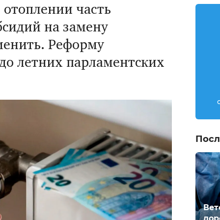
 отоплении часть
бсидий на замену
менить. Реформу
до летних парламентских
Посл
Вет
дор