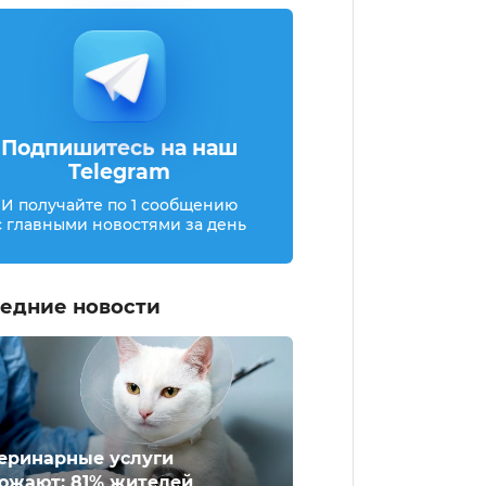
Подпишитесь на наш
Telegram
И получайте по 1 сообщению
с главными новостями за день
едние новости
еринарные услуги
ожают: 81% жителей