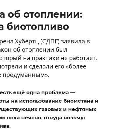
а об отоплении:
а биотопливо
ена Хубертц (СДПГ) заявила в
акон об отоплении был
торый на практике не работает.
мотрели и сделали его «более
е продуманным».
а есть ещё одна проблема —
оты на использование биометана и
существующих газовых и нефтяных
м пока неясно, откуда возьмут
ива.