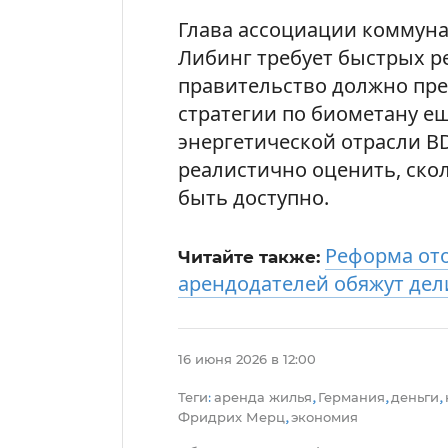
Глава ассоциации коммун
Либинг требует быстрых р
правительство должно пр
стратегии по биометану ещ
энергетической отрасли B
реалистично оценить, ско
быть доступно.
Реформа ото
Читайте также:
арендодателей обяжут дел
16 июня 2026 в 12:00
Теги
аренда жилья
Германия
деньги
:
,
,
,
Фридрих Мерц
экономия
,