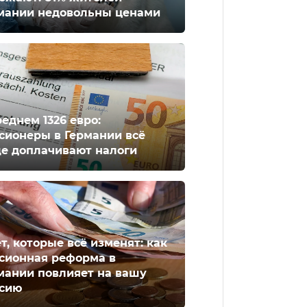
мании недовольны ценами
реднем 1326 евро:
сионеры в Германии всё
е доплачивают налоги
ет, которые всё изменят: как
сионная реформа в
мании повлияет на вашу
сию