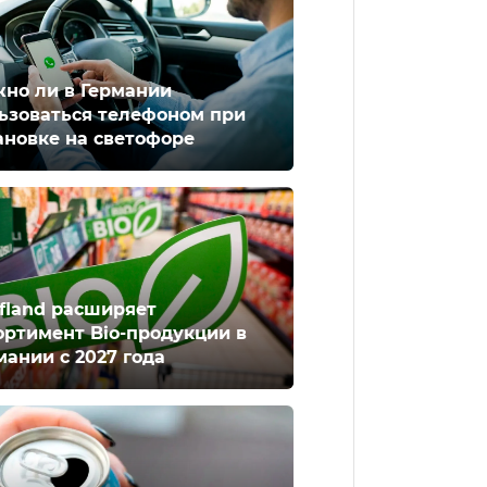
но ли в Германии
ьзоваться телефоном при
ановке на светофоре
fland расширяет
ортимент Bio-продукции в
мании с 2027 года