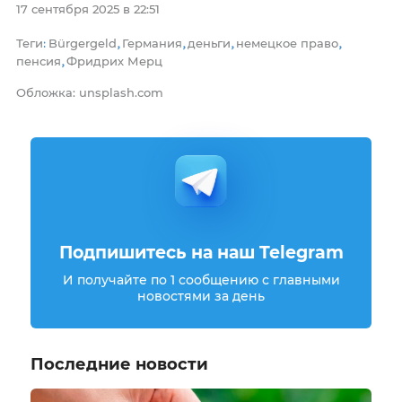
17 сентября 2025 в 22:51
Теги
Bürgergeld
Германия
деньги
немецкое право
:
,
,
,
,
пенсия
Фридрих Мерц
,
Обложка: unsplash.com
Подпишитесь на наш Telegram
И получайте по 1 сообщению с главными
новостями за день
Последние новости