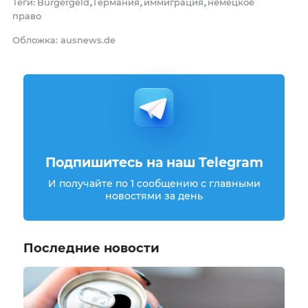
Теги
Bürgergeld
Германия
иммиграция
немецкое
:
,
,
,
право
Обложка: ausnews.de
Подпишитесь на наш Telegram
И получайте по 1 сообщению с главными
новостями за день
Последние новости