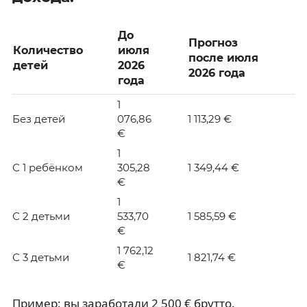
До
Прогноз
Количество
июля
после июля
детей
2026
2026 года
года
1
Без детей
076,86
1 113,29 €
€
1
С 1 ребёнком
305,28
1 349,44 €
€
1
С 2 детьми
533,70
1 585,59 €
€
1 762,12
С 3 детьми
1 821,74 €
€
Пример: вы заработали 2 500 € брутто.