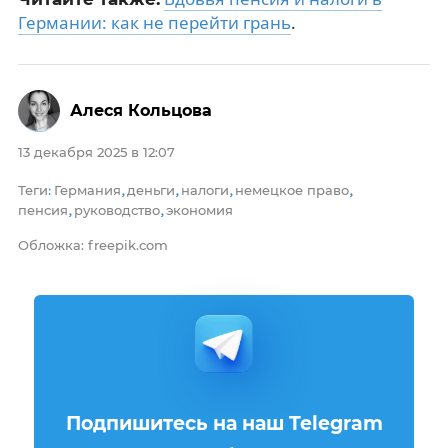
Германии: как не перейти грань
.
Алеся Кольцова
13 декабря 2025 в 12:07
Теги
Германия
деньги
налоги
немецкое право
:
,
,
,
,
пенсия
руководство
экономия
,
,
Обложка: freepik.com
Подпишитесь на наш Telegram