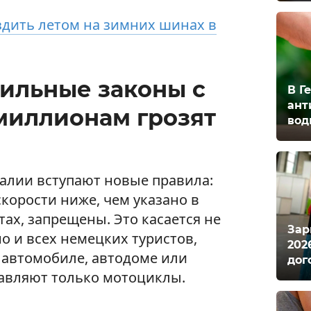
дить летом на зимних шинах в
ильные законы с
В Г
ант
 миллионам грозят
вод
Италии вступают новые правила:
корости ниже, чем указано в
ах, запрещены. Это касается не
Зар
о и всех немецких туристов,
202
автомобиле, автодоме или
дог
авляют только мотоциклы.