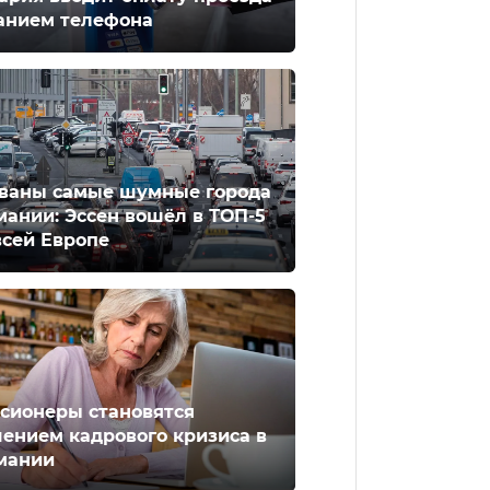
анием телефона
ваны самые шумные города
мании: Эссен вошёл в ТОП-5
всей Европе
сионеры становятся
ением кадрового кризиса в
мании