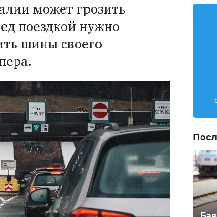
талии может грозить
ед поездкой нужно
ить шины своего
пера.
Посл
Бав