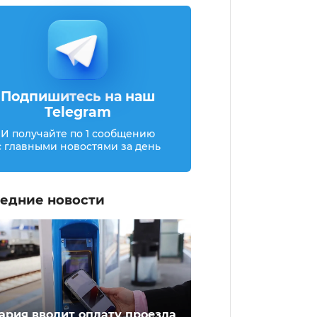
Подпишитесь на наш
Telegram
И получайте по 1 сообщению
с главными новостями за день
едние новости
ария вводит оплату проезда