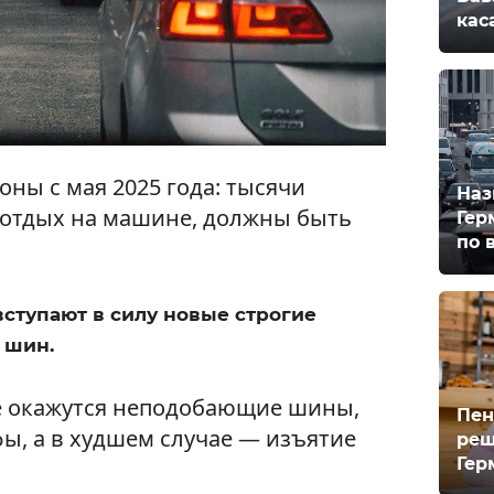
кас
ны с мая 2025 года: тысячи
Наз
 отдых на машине, должны быть
Гер
по 
 вступают в силу новые строгие
 шин.
е окажутся неподобающие шины,
Пен
ы, а в худшем случае — изъятие
реш
Гер