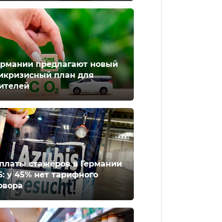
ермании предлагают новый
икризисный план для
ителей
платы стажёров в Германии
6: у 45% нет тарифного
овора