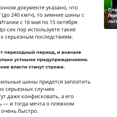
онном документе указано, что
Пла
(до 240 км/ч), то зимние шины с
Гер
 Италии с 16 мая по 15 октября
льг
до сих пор используете такие
 к серьезным последствиям.
ует переходный период, и вначале
только устными предупреждениями.
кие власти станут строже.
вильные шины придется заплатить
мых серьезных случаях
ут даже конфисковать, а его
 — и тогда мечта о пляжном
 очень быстро.