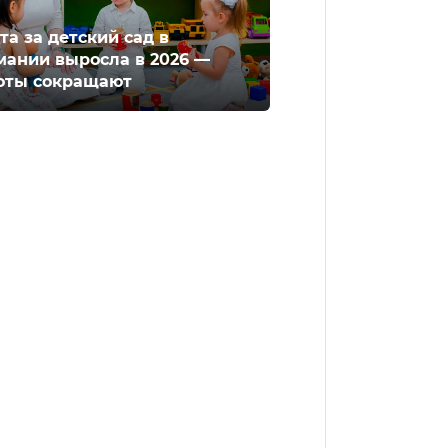
та за детский сад в
мании выросла в 2026 —
оты сокращают