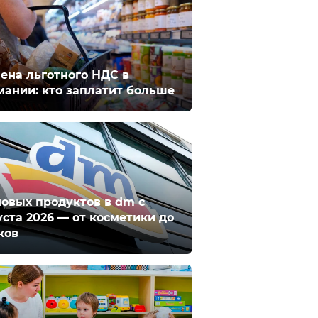
ена льготного НДС в
мании: кто заплатит больше
новых продуктов в dm с
уста 2026 — от косметики до
ков