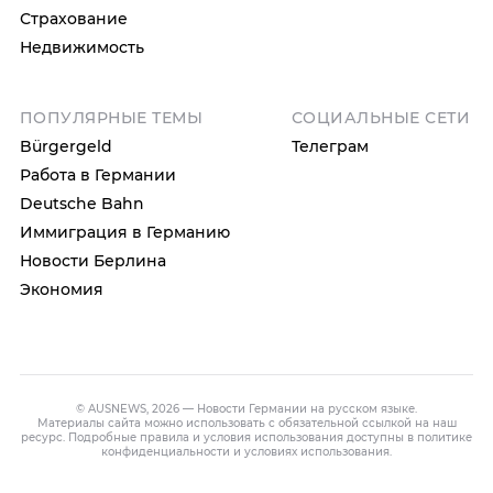
Страхование
Недвижимость
ПОПУЛЯРНЫЕ ТЕМЫ
СОЦИАЛЬНЫЕ СЕТИ
Bürgergeld
Телеграм
Работа в Германии
Deutsche Bahn
Иммиграция в Германию
Новости Берлина
Экономия
© AUSNEWS, 2026 — Новости Германии на русском языке.
Материалы сайта можно использовать с обязательной ссылкой на наш
ресурс. Подробные правила и условия использования доступны в
политике
конфиденциальности
и
условиях использования
.