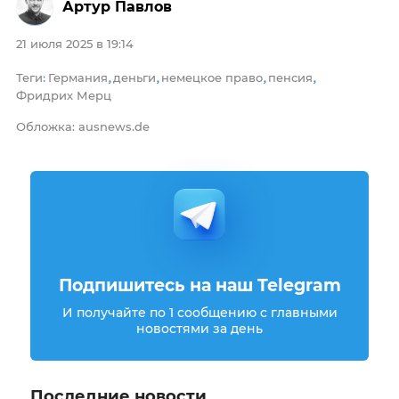
Артур Павлов
21 июля 2025 в 19:14
Теги
Германия
деньги
немецкое право
пенсия
:
,
,
,
,
Фридрих Мерц
Обложка: ausnews.de
Подпишитесь на наш Telegram
И получайте по 1 сообщению с главными
новостями за день
Последние новости