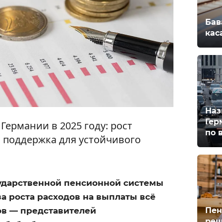
Бав
кас
Наз
Гер
ермании в 2025 году: рост
по 
я поддержка для устойчивого
ударственной пенсионной системы
а роста расходов на выплаты всё
Пен
в — представителей
реш