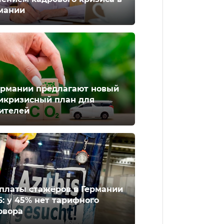
мании
ермании предлагают новый
икризисный план для
ителей
платы стажёров в Германии
6: у 45% нет тарифного
овора