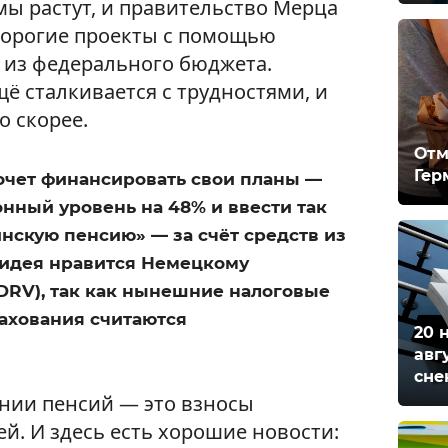
ы растут, и правительство Мерца
дорогие проекты с помощью
 из федерального бюджета.
ё сталкивается с трудностями, и
о скорее.
Отм
Гер
очет финансировать свои планы —
нный уровень на 48% и ввести так
нскую пенсию» — за счёт средств из
 идея нравится Немецкому
DRV), так как нынешние налоговые
рахования считаются
20 
авг
сне
нии пенсий — это взносы
й. И здесь есть хорошие новости: