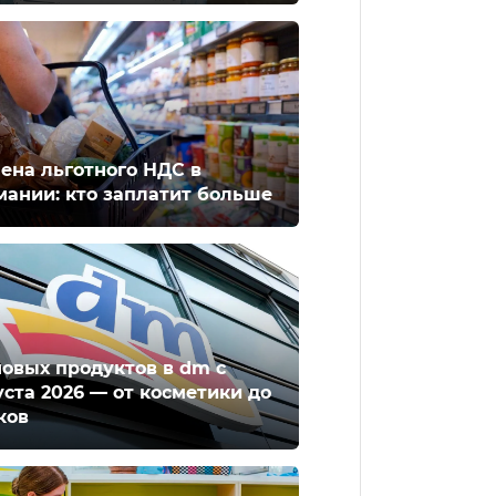
ена льготного НДС в
мании: кто заплатит больше
новых продуктов в dm с
уста 2026 — от косметики до
ков