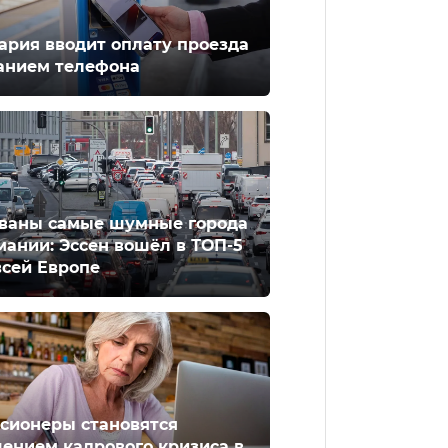
ария вводит оплату проезда
анием телефона
ваны самые шумные города
мании: Эссен вошёл в ТОП-5
всей Европе
сионеры становятся
ением кадрового кризиса в