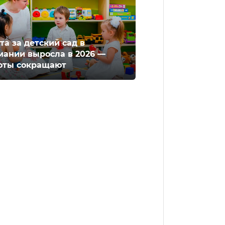
та за детский сад в
мании выросла в 2026 —
оты сокращают