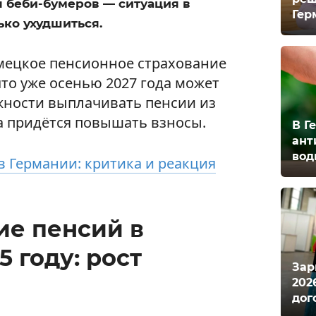
 беби-бумеров — ситуация в
Гер
ко ухудшиться.
мецкое пенсионное страхование
что уже осенью 2027 года может
жности выплачивать пенсии из
да придётся повышать взносы.
В Г
ант
вод
 в Германии: критика и реакция
е пенсий в
5 году: рост
Зар
202
дог