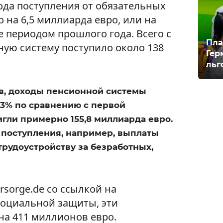
ода поступления от обязательных
 на 6,5 миллиарда евро, или на
е периодом прошлого года. Всего с
Пла
ную систему поступило около 138
Гер
льг
в, доходы пенсионной системы
,3% по сравнению с первой
игли примерно 155,8 миллиарда евро.
е поступления, например, выплаты
трудоустройству за безработных,
rsorge.de со ссылкой на
социальной защиты, эти
на 411 миллионов евро.