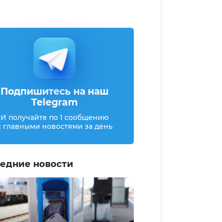
Подпишитесь на наш
Telegram
И получайте по 1 сообщению
с главными новостями за день
едние новости