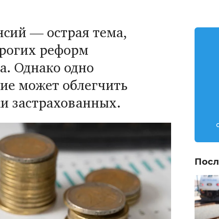
сий — острая тема,
орогих реформ
а. Однако одно
ие может облегчить
ки застрахованных.
Посл