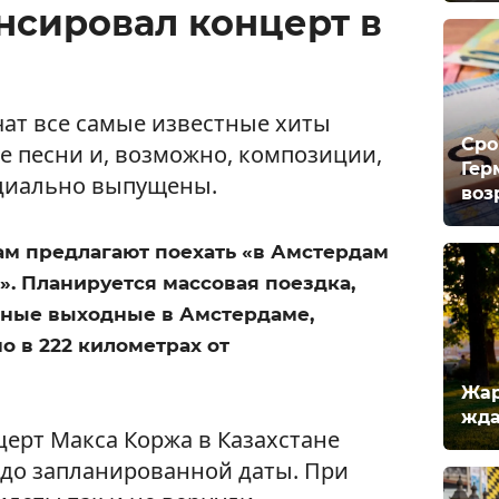
нсировал концерт в
чат все самые известные хиты
Сро
е песни и, возможно, композиции,
Гер
циально выпущены.
воз
ам предлагают поехать «в Амстердам
». Планируется массовая поездка,
ные выходные в Амстердаме,
 в 222 километрах от
Жар
жда
церт Макса Коржа в Казахстане
 до запланированной даты. При