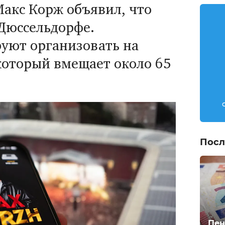
Макс Корж объявил, что
 Дюссельдорфе.
уют организовать на
который вмещает около 65
Посл
Пен