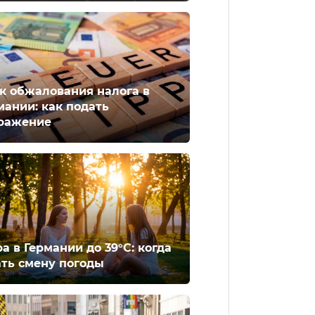
к обжалования налога в
мании: как подать
ражение
а в Германии до 39°C: когда
ть смену погоды