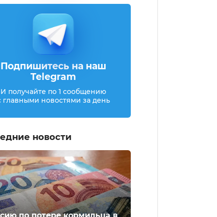
Подпишитесь на наш
Telegram
И получайте по 1 сообщению
с главными новостями за день
едние новости
сию по потере кормильца в