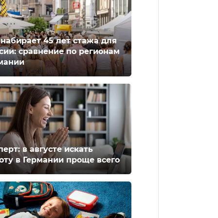
 набирает 45 лет стажа для
сии: сравнение по регионам
мании
перт: в августе искать
оту в Германии проще всего