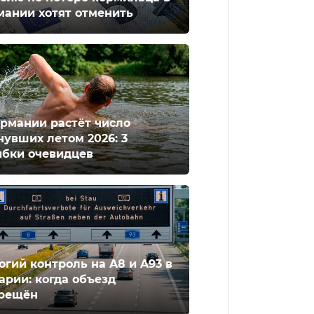
мании хотят отменить
ермании растёт число
нувших летом 2026: 3
бки очевидцев
огий контроль на A8 и A93 в
арии: когда объезд
рещён