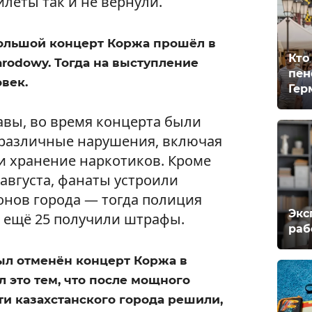
илеты так и не вернули.
 большой концерт Коржа прошёл в
Кто
rodowy. Тогда на выступление
пен
век.
Гер
вы, во время концерта были
 различные нарушения, включая
и хранение наркотиков. Кроме
 августа, фанаты устроили
онов города — тогда полиция
Экс
, ещё 25 получили штрафы.
раб
ыл отменён концерт Коржа в
л это тем, что после мощного
и казахстанского города решили,