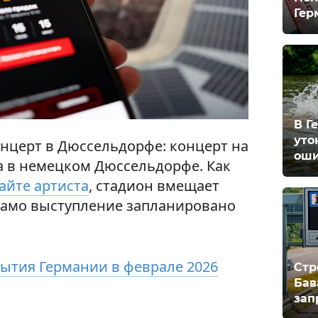
Гер
В Г
уто
нцерт в Дюссельдорфе: концерт на
оши
na в немецком Дюссельдорфе. Как
айте артиста
, стадион вмещает
 Само выступление запланировано
ытия Германии в феврале 2026
Стр
Бав
зап