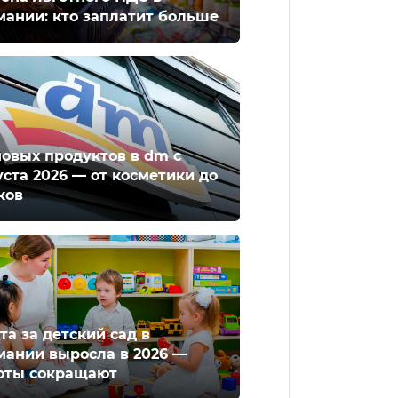
мании: кто заплатит больше
новых продуктов в dm с
уста 2026 — от косметики до
ков
та за детский сад в
мании выросла в 2026 —
оты сокращают