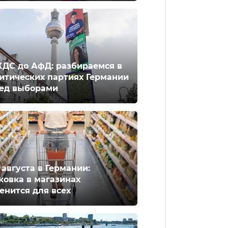
ХДС до АфД: разбираемся в
итических партиях Германии
ед выборами
2 августа в Германии:
ковка в магазинах
енится для всех