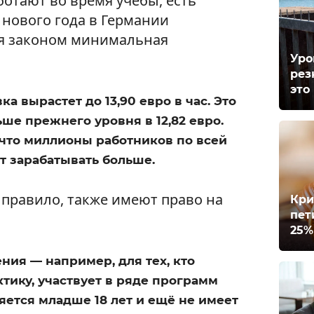
ботают во время учёбы, есть
 нового года в Германии
я законом минимальная
Уро
рез
это
а вырастет до 13,90 евро в час. Это
ше прежнего уровня в 12,82 евро.
 что миллионы работников по всей
т зарабатывать больше.
 правило, также имеют право на
Кри
пет
25%
ия — например, для тех, кто
тику, участвует в ряде программ
яется младше 18 лет и ещё не имеет