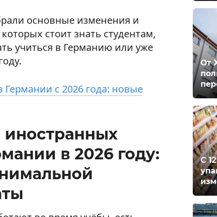
обрали основные изменения и
которых стоит знать студентам,
ть учиться в Германию или уже
году.
От 
пол
пер
 Германии с 2026 года: новые
 иностранных
рмании в 2026 году:
С 1
нимальной
упа
изм
аты