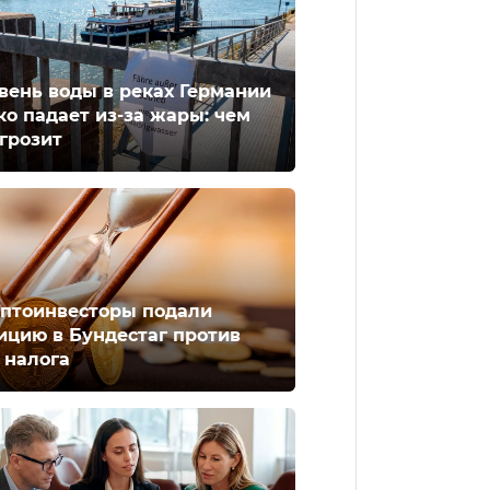
вень воды в реках Германии
ко падает из-за жары: чем
 грозит
птоинвесторы подали
ицию в Бундестаг против
 налога