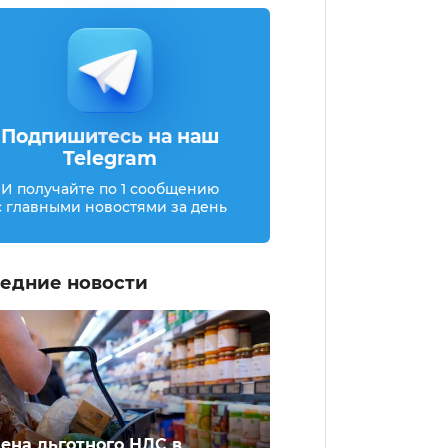
Подпишитесь на наш
Telegram
И получайте по 1 сообщению
с главными новостями за день
едние новости
ена льготного НДС в