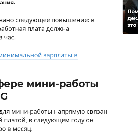
ания.
Пом
дек
овано следующее повышение: в
это
работная плата должна
в час.
минимальной зарплаты в
фере мини-работы
öG
 для мини-работы напрямую связан
 платой, в следующем году он
ро в месяц.