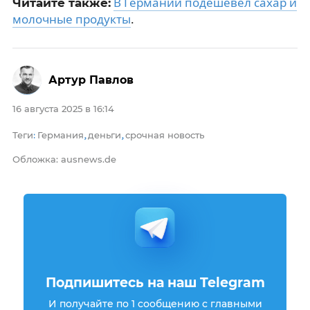
В Германии подешевел сахар и
Читайте также:
молочные продукты
.
Артур Павлов
16 августа 2025 в 16:14
Теги
Германия
деньги
срочная новость
:
,
,
Обложка: ausnews.de
Подпишитесь на наш Telegram
И получайте по 1 сообщению с главными