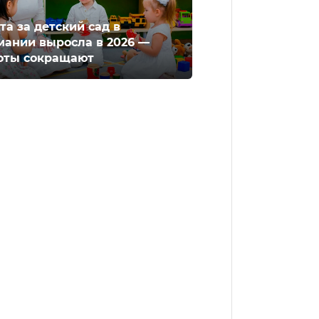
та за детский сад в
мании выросла в 2026 —
оты сокращают