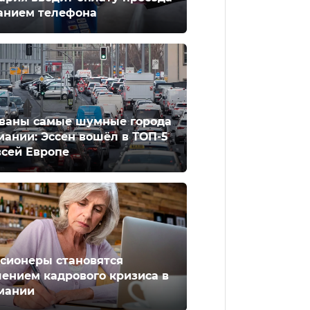
анием телефона
ваны самые шумные города
мании: Эссен вошёл в ТОП-5
всей Европе
сионеры становятся
ением кадрового кризиса в
мании