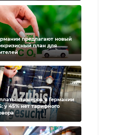
ермании предлагают новый
икризисный план для
ителей
платы стажёров в Германии
6: у 45% нет тарифного
овора