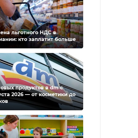
ена льготного НДС в
мании: кто заплатит больше
новых продуктов в dm с
уста 2026 — от косметики до
ков