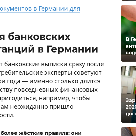
окументов в Германии для
я банковских
В Г
ант
танций в Германии
вод
 банковские выписки сразу после
потребительские эксперты советуют
ри года — именно столько длится
нству повседневных финансовых
пригодиться, например, чтобы
Зар
 вам неожиданно пришло
202
дог
ости.
более жёсткие правила: они