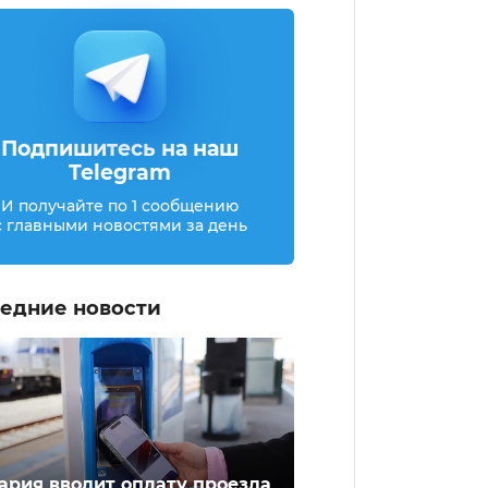
Подпишитесь на наш
Telegram
И получайте по 1 сообщению
с главными новостями за день
едние новости
ария вводит оплату проезда