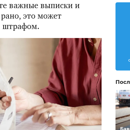
те важные выписки и
рано, это может
м штрафом.
Посл
Бав