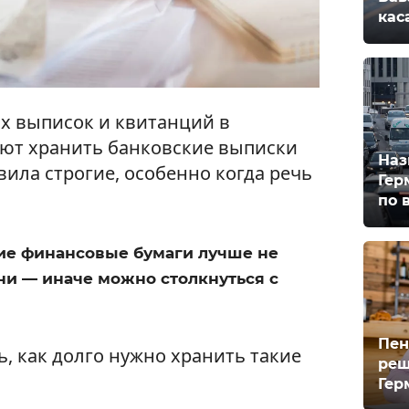
кас
х выписок и квитанций в
уют хранить банковские выписки
Наз
ила строгие, особенно когда речь
Гер
по 
ие финансовые бумаги лучше не
и — иначе можно столкнуться с
Пен
, как долго нужно хранить такие
реш
Гер