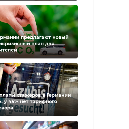
ермании предлагают новый
икризисный план для
ителей
платы стажёров в Германии
6: у 45% нет тарифного
овора