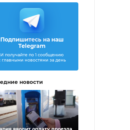
Подпишитесь на наш
Telegram
И получайте по 1 сообщению
с главными новостями за день
едние новости
ария вводит оплату проезда