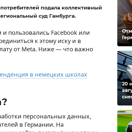
 потребителей подала коллективный
егиональный суд Гамбурга.
Отм
и и пользовались Facebook или
Гер
оединиться к этому иску и в
лату от Meta. Ниже — что важно
тенденция в немецких школах
20 
авг
сне
а?
бработки персональных данных,
телей в Германии. На