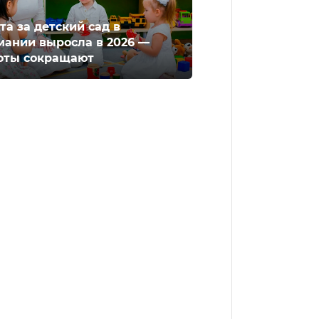
та за детский сад в
мании выросла в 2026 —
оты сокращают