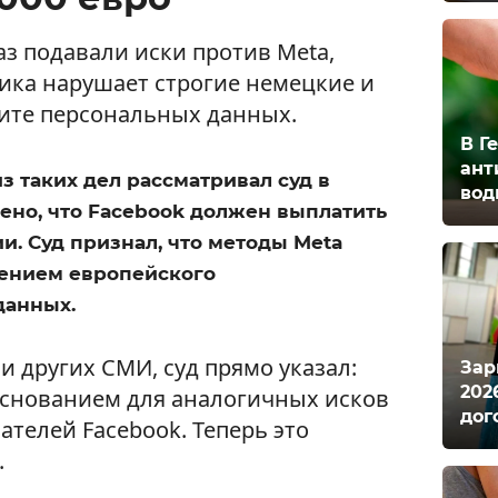
з подавали иски против Meta,
тика нарушает строгие немецкие и
ите персональных данных.
В Г
ант
з таких дел рассматривал суд в
вод
ено, что Facebook должен выплатить
и. Суд признал, что методы Meta
ением европейского
данных.
и других СМИ, суд прямо указал:
Зар
202
основанием для аналогичных исков
дог
ателей Facebook. Теперь это
.