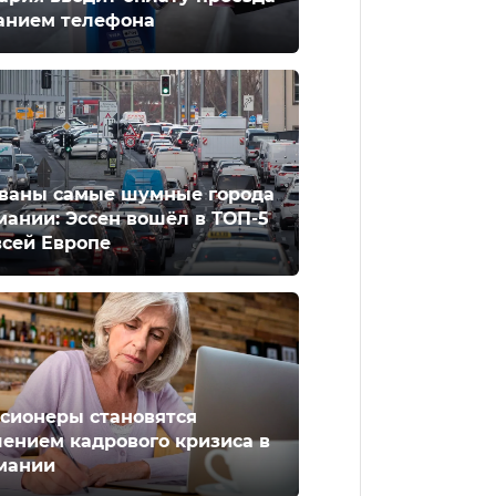
анием телефона
ваны самые шумные города
мании: Эссен вошёл в ТОП-5
всей Европе
сионеры становятся
ением кадрового кризиса в
мании