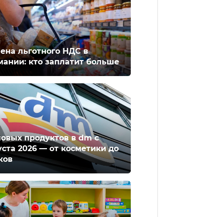
ена льготного НДС в
мании: кто заплатит больше
новых продуктов в dm с
уста 2026 — от косметики до
ков