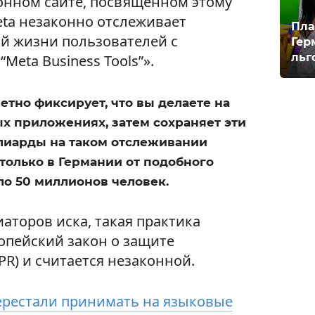
нном сайте, посвящённом этому
Meta незаконно отслеживает
Пла
й жизни пользователей с
Гер
льг
eta Business Tools”».
метно фиксирует, что вы делаете на
ых приложениях, затем сохраняет эти
лиарды на таком отслеживании
 только в Германии от подобного
ло 50 миллионов человек.
аторов иска, такая практика
опейский закон о защите
R) и считается незаконной.
ерестали принимать на языковые