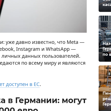
кас
и: уже давно известно, что Meta —
Наз
ebook, Instagram и WhatsApp —
Гер
по 
 личных данных пользователей.
едаются по всему миру и являются
ет доступен в ЕС
.
Пен
a в Германии: могут
реш
Гер
000 евро