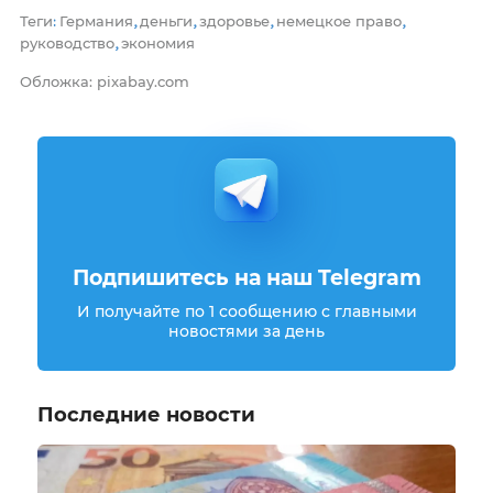
Теги
Германия
деньги
здоровье
немецкое право
:
,
,
,
,
руководство
экономия
,
Обложка: pixabay.com
Подпишитесь на наш Telegram
И получайте по 1 сообщению с главными
новостями за день
Последние новости