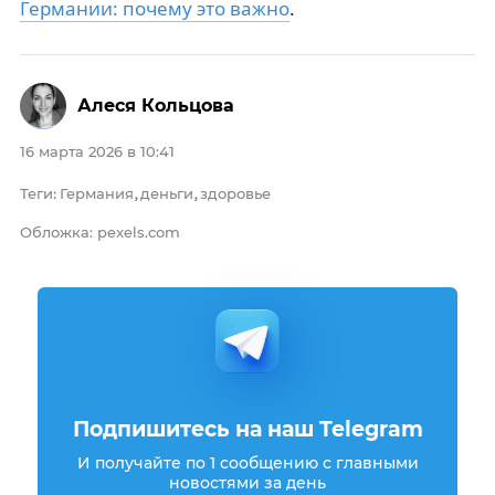
Германии: почему это важно
.
Алеся Кольцова
16 марта 2026 в 10:41
Теги
Германия
деньги
здоровье
:
,
,
Обложка: pexels.com
Подпишитесь на наш Telegram
И получайте по 1 сообщению с главными
новостями за день