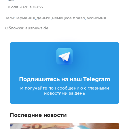
1 июля 2026 в 08:35
Теги
Германия
деньги
немецкое право
экономия
:
,
,
,
Обложка: ausnews.de
Подпишитесь на наш Telegram
И получайте по 1 сообщению с главными
новостями за день
Последние новости