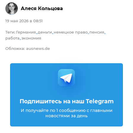
Алеся Кольцова
19 мая 2026 в 08:51
Теги
Германия
деньги
немецкое право
пенсия
:
,
,
,
,
работа
экономия
,
Обложка: ausnews.de
Подпишитесь на наш Telegram
И получайте по 1 сообщению с главными
новостями за день