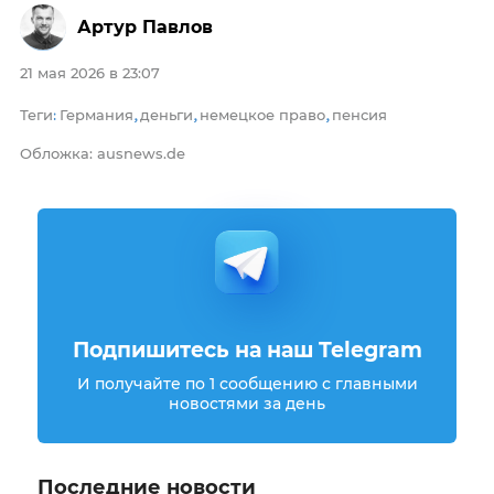
Артур Павлов
21 мая 2026 в 23:07
Теги
Германия
деньги
немецкое право
пенсия
:
,
,
,
Обложка: ausnews.de
Подпишитесь на наш Telegram
И получайте по 1 сообщению с главными
новостями за день
Последние новости