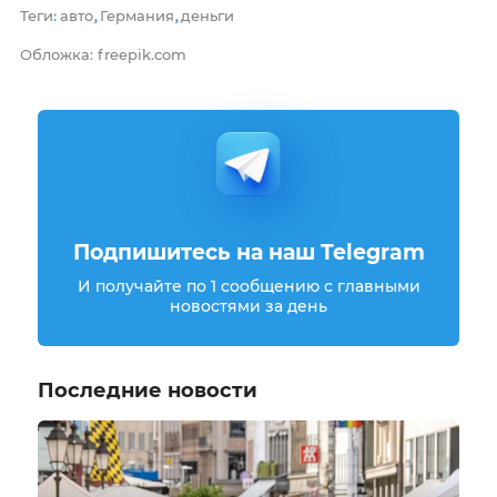
Теги
авто
Германия
деньги
:
,
,
Обложка: freepik.com
Подпишитесь на наш Telegram
И получайте по 1 сообщению с главными
новостями за день
Последние новости