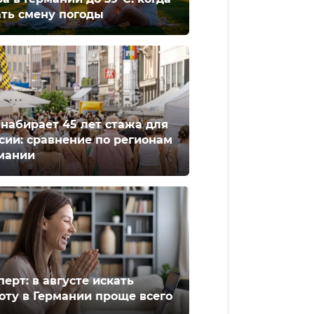
ть смену погоды
 набирает 45 лет стажа для
сии: сравнение по регионам
мании
перт: в августе искать
оту в Германии проще всего