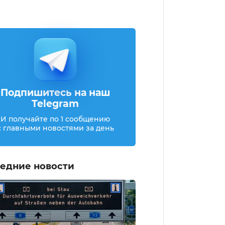
Подпишитесь на наш
Telegram
И получайте по 1 сообщению
с главными новостями за день
едние новости