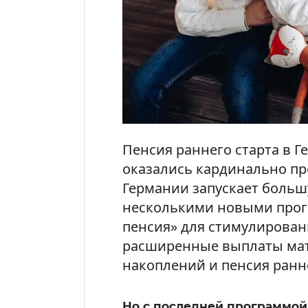
Пенсия раннего старта в 
оказались кардинально п
Германии запускает боль
несколькими новыми прог
пенсия» для стимулирован
расширенные выплаты мат
накоплений и пенсия ранне
Но с последней программой