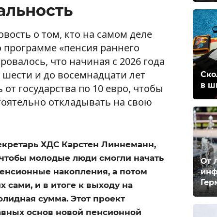
альность
вость о том, кто на самом деле
о программе «пенсия раннего
ровалось, что начиная с 2026 года
 шести и до восемнадцати лет
Ско
в ш
 от государства по 10 евро, чтобы
оятельно откладывать на свою
екретарь ХДС Карстен Линнеманн,
, чтобы молодые люди смогли начать
От 
енсионные накопления, а потом
инф
Гер
 сами, и в итоге к выходу на
олидная сумма. Этот проект
лавных основ новой пенсионной