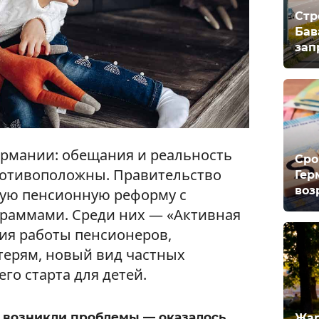
Стр
Бав
зап
Германии: обещания и реальность
Сро
ротивоположны. Правительство
Гер
воз
шую пенсионную реформу с
раммами. Среди них — «Активная
ия работы пенсионеров,
ерям, новый вид частных
го старта для детей.
 возникли проблемы — оказалось,
Жар