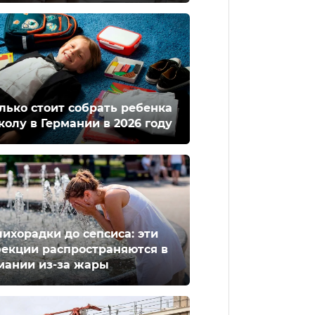
лько стоит собрать ребенка
колу в Германии в 2026 году
лихорадки до сепсиса: эти
екции распространяются в
мании из-за жары