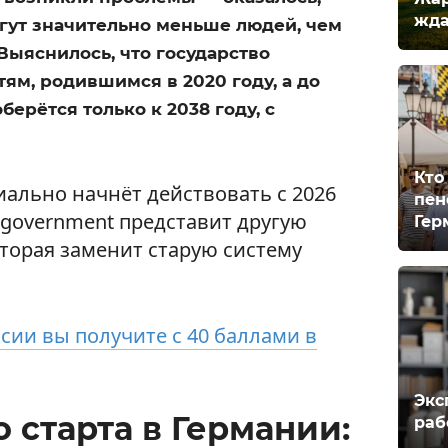
жда
огут значительно меньше людей, чем
Выяснилось, что государство
ям, родившимся в 2020 году, а до
ерётся только к 2038 году, с
Кто
ально начнёт действовать с 2026
пен
м government представит другую
Гер
торая заменит старую систему
сии вы получите с 40 баллами в
Экс
 старта в Германии:
раб