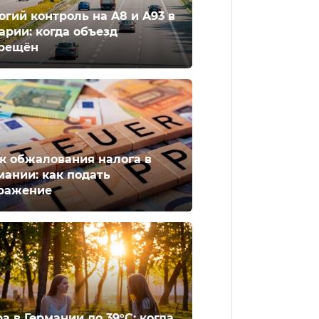
огий контроль на A8 и A93 в
арии: когда объезд
рещён
к обжалования налога в
мании: как подать
ражение
а в Германии до 39°C: когда