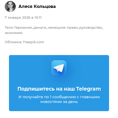
Алеся Кольцова
7 января 2026 в 10:11
Теги
Германия
деньги
немецкое право
руководство
:
,
,
,
,
экономия
Обложка: freepik.com
Подпишитесь на наш Telegram
И получайте по 1 сообщению с главными
новостями за день