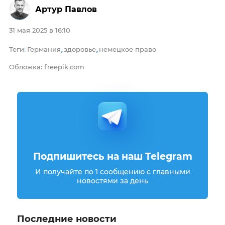
Артур Павлов
31 мая 2025 в 16:10
Теги
Германия
здоровье
немецкое право
:
,
,
Обложка: freepik.com
Подпишитесь на наш Telegram
И получайте по 1 сообщению с главными
новостями за день
Последние новости