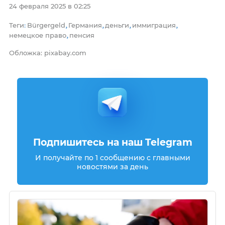
24 февраля 2025 в 02:25
Теги
Bürgergeld
Германия
деньги
иммиграция
:
,
,
,
,
немецкое право
пенсия
,
Обложка: pixabay.com
Подпишитесь на наш Telegram
И получайте по 1 сообщению с главными
новостями за день