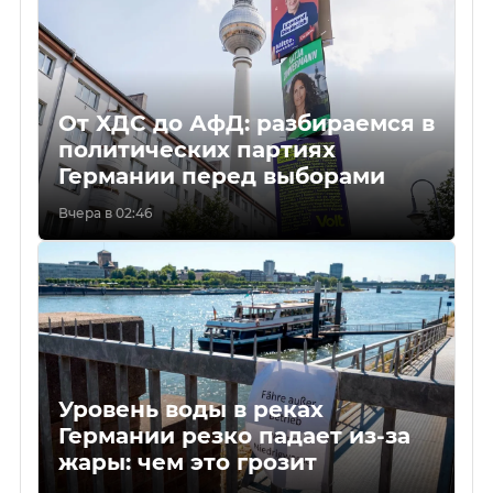
От ХДС до АфД: разбираемся в
политических партиях
Германии перед выборами
Вчера в 02:46
Уровень воды в реках
Германии резко падает из-за
жары: чем это грозит