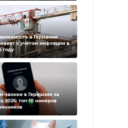
вижимость в Германии
евеет с учётом инфляции в
6 году
м-звонки в Германии за
ь 2026: топ-10 номеров
енников