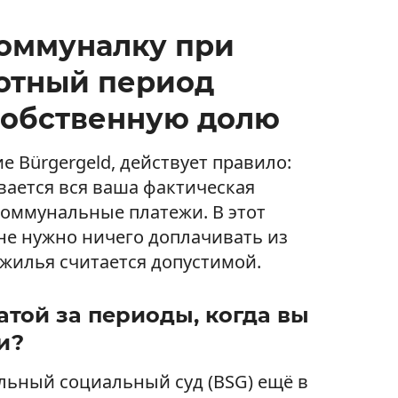
коммуналку при
готный период
собственную долю
ие Bürgergeld, действует правило:
вается вся ваша фактическая
коммунальные платежи. В этот
не нужно ничего доплачивать из
 жилья считается допустимой.
атой за периоды, когда вы
и?
льный социальный суд (BSG) ещё в