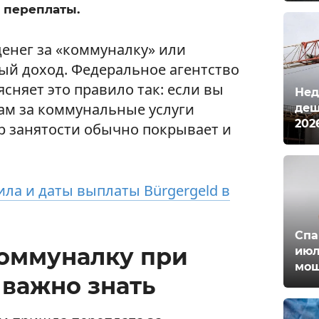
 переплаты.
денег за «коммуналку» или
ый доход. Федеральное агентство
ясняет это правило так: если вы
Нед
ам за коммунальные услуги
деш
202
тр занятости обычно покрывает и
ла и даты выплаты Bürgergeld в
Спа
коммуналку при
июл
мош
о важно знать