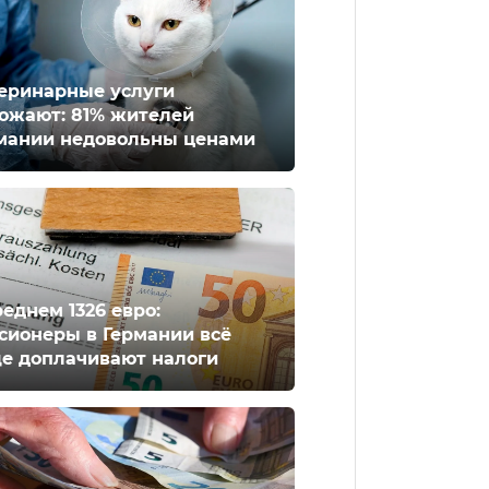
еринарные услуги
ожают: 81% жителей
мании недовольны ценами
реднем 1326 евро:
сионеры в Германии всё
е доплачивают налоги