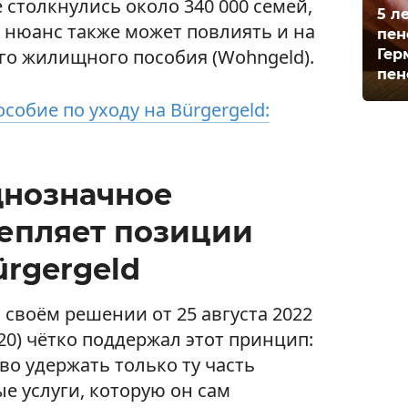
 столкнулись около 340 000 семей,
5 л
 нюанс также может повлиять и на
пен
го жилищного пособия (Wohngeld).
Гер
пен
собие по уходу на Bürgergeld:
днозначное
епляет позиции
rgergeld
своём решении от 25 августа 2022
/20) чётко поддержал этот принцип:
во удержать только ту часть
е услуги, которую он сам