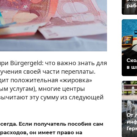
раб
Ско
ри Bürgergeld: что важно знать для
в ш
учения своей части переплаты.
одит положительная «жировка»
ым услугам), многие центры
вычитают эту сумму из следующей
От 
инф
сегда. Если получатель пособия сам
Гер
расходов, он имеет право на