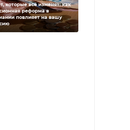
ет, которые всё изменят: как
сионная реформа в
мании повлияет на вашу
сию