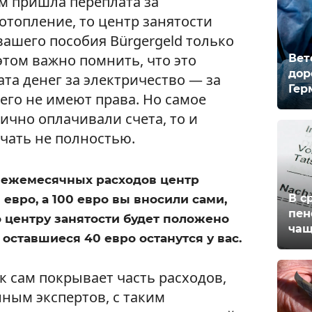
ам пришла переплата за
отопление, то центр занятости
ашего пособия Bürgergeld только
этом важно помнить, что это
Вет
дор
ата денег за электричество — за
Гер
его не имеют права. Но самое
тично оплачивали счета, то и
чать не полностью.
о ежемесячных расходов центр
В с
 евро, а 100 евро вы вносили сами,
пен
о центру занятости будет положено
чащ
а оставшиеся 40 евро останутся у вас.
ек сам покрывает часть расходов,
нным экспертов, с таким