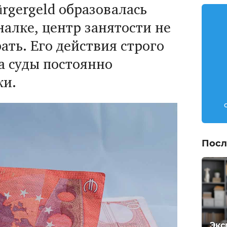
ürgergeld образовалась
алке, центр занятости не
ать. Его действия строго
а суды постоянно
ки.
Посл
Экс