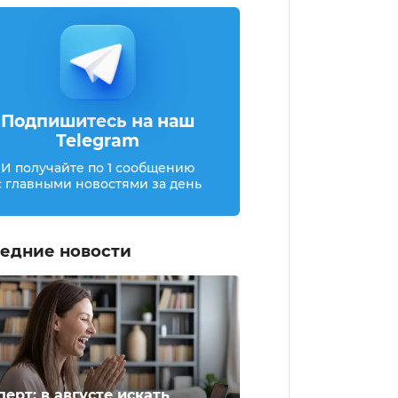
Подпишитесь на наш
Telegram
И получайте по 1 сообщению
с главными новостями за день
едние новости
перт: в августе искать