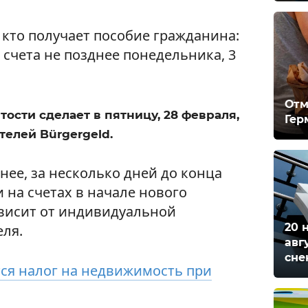
 кто получает пособие гражданина:
а счета не позднее понедельника, 3
Отм
ости сделает в пятницу, 28 февраля,
Гер
телей Bürgergeld.
ее, за несколько дней до конца
 на счетах в начале нового
висит от индивидуальной
20 
еля.
авг
сне
ся налог на недвижимость при