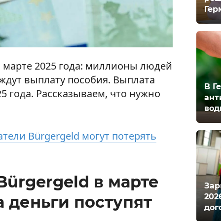
Гер
в марте 2025 года: миллионы людей
ждут выплату пособия. Выплата
В Г
5 года. Рассказываем, что нужно
ант
вод
атели Bürgergeld могут потерять
ürgergeld в марте
Зар
202
да деньги поступят
дог