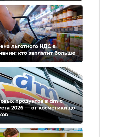
ена льготного НДС в
мании: кто заплатит больше
новых продуктов в dm с
уста 2026 — от косметики до
ков