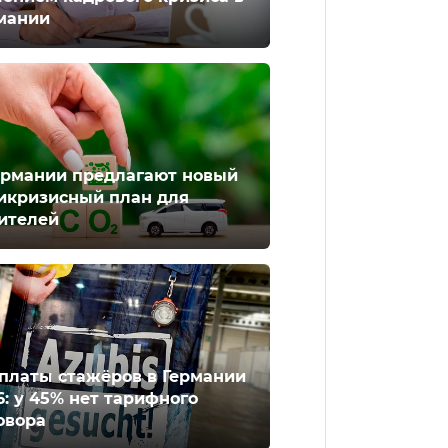
мании
ермании предлагают новый
икризисный план для
ителей
платы стажёров в Германии
6: у 45% нет тарифного
овора