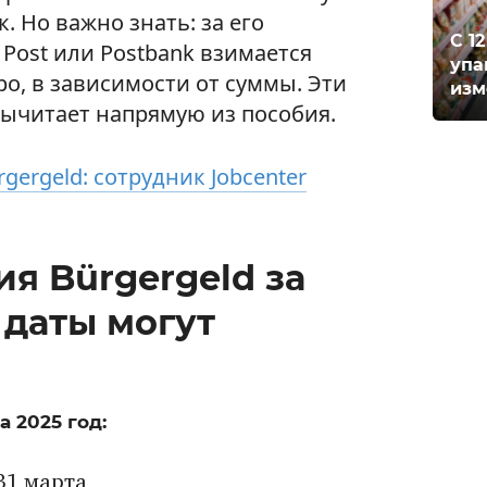
. Но важно знать: за его
С 1
Post или Postbank взимается
упа
вро, в зависимости от суммы. Эти
изм
вычитает напрямую из пособия.
gergeld: сотрудник Jobcenter
я Bürgergeld за
: даты могут
 2025 год:
 31 марта