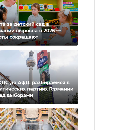
та за детский сад в
мании выросла в 2026 —
оты сокращают
ХДС до АфД: разбираемся в
итических партиях Германии
ед выборами