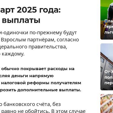
арт 2025 года:
а выплаты
Пла
Гер
и-одиночки по-прежнему будут
льг
. Взрослым партнёрам, согласно
рального правительства,
 каждому.
и обычно покрывает расходы на
От 
исляя деньги напрямую
пол
а налоговой реформы получателям
пер
грозить дополнительные выплаты.
о банковского счёта, без
 равно не обойтись. В этом случае