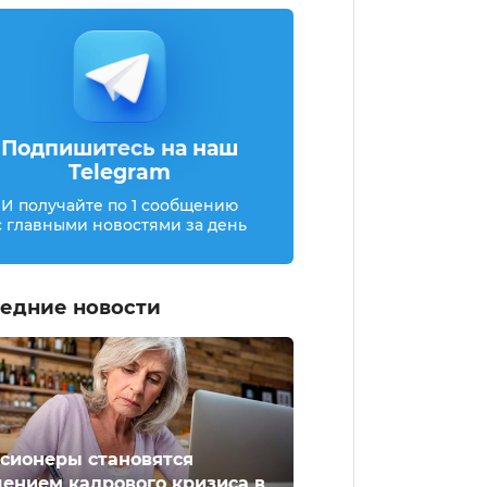
Подпишитесь на наш
Telegram
И получайте по 1 сообщению
с главными новостями за день
едние новости
сионеры становятся
ением кадрового кризиса в