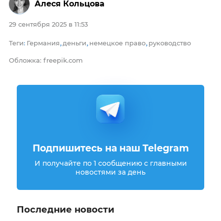
Алеся Кольцова
29 сентября 2025 в 11:53
Теги
Германия
деньги
немецкое право
руководство
:
,
,
,
Обложка: freepik.com
Подпишитесь на наш Telegram
И получайте по 1 сообщению с главными
новостями за день
Последние новости