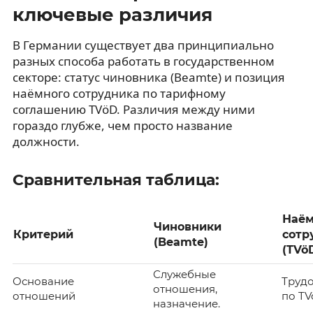
ключевые различия
В Германии существует два принципиально
разных способа работать в государственном
секторе: статус чиновника (Beamte) и позиция
наёмного сотрудника по тарифному
соглашению TVöD. Различия между ними
гораздо глубже, чем просто название
должности.
Сравнительная таблица:
Наё
Чиновники
Критерий
сотр
(Beamte)
(TVö
Служебные
Основание
Труд
отношения,
отношений
по TV
назначение.