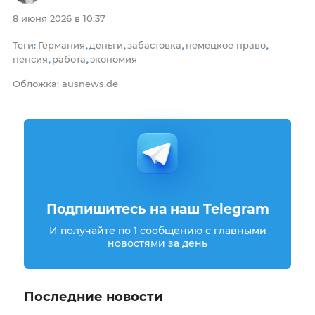
8 июня 2026 в 10:37
Теги
Германия
деньги
забастовка
немецкое право
:
,
,
,
,
пенсия
работа
экономия
,
,
Обложка: ausnews.de
Подпишитесь на наш Telegram
И получайте по 1 сообщению с главными
новостями за день
Последние новости