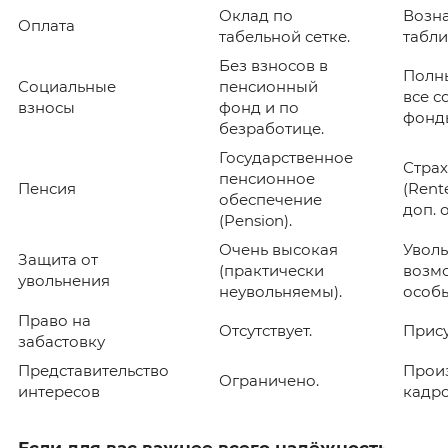
Оклад по
Возн
Оплата
табельной сетке.
табли
Без взносов в
Полн
Социальные
пенсионный
все с
взносы
фонд и по
фонд
безработице.
Государственное
Страх
пенсионное
Пенсия
(Rent
обеспечение
доп. 
(Pension).
Очень высокая
Увол
Защита от
(практически
возмо
увольнения
неувольняемы).
особы
Право на
Отсутствует.
Прису
забастовку
Представительство
Прои
Ограничено.
интересов
кадро
Если для вас важнее всего надёжность,