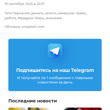
19 сентября 2025 в 22:27
Теги
Германия
деньги
налоги
немецкое право
:
,
,
,
,
работа
Фридрих Мерц
экономия
,
,
Обложка: unsplash.com
Подпишитесь на наш Telegram
И получайте по 1 сообщению с главными
новостями за день
Последние новости