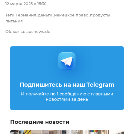
12 марта 2025 в 15:30
Теги
Германия
деньги
немецкое право
продукты
:
,
,
,
питания
Обложка: ausnews.de
Подпишитесь на наш Telegram
И получайте по 1 сообщению с главными
новостями за день
Последние новости