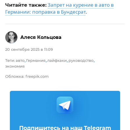
Запрет на курение в авто в
Читайте также:
Германии: поправка в Бундесрат
.
Алеся Кольцова
20 сентября 2025 в 11:09
Теги
авто
Германия
лайфхаки
руководство
:
,
,
,
,
экономия
Обложка: freepik.com
Подпишитесь на наш Telegram