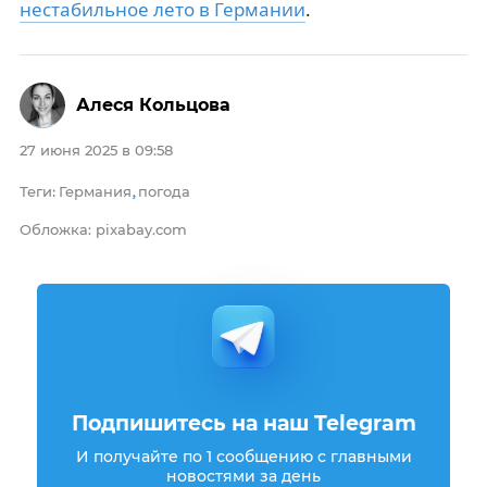
нестабильное лето в Германии
.
Алеся Кольцова
27 июня 2025 в 09:58
Теги
Германия
погода
:
,
Обложка: pixabay.com
Подпишитесь на наш Telegram
И получайте по 1 сообщению с главными
новостями за день